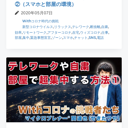
②（スマホと部屋の環境）
2020年05月07日
Withコロナ時代の挑戦
新型コロナウイルス
,
リラックス
,
テレワーク
,
断捨離
,
自粛
,
効率
,
リモートワーク
,
アフターコロナ
,
在宅
,
ウィズコロナ
,
仕事
,
部屋
,
集中
,
緊急事態宣言
,
ゾーン
,
スマホ
,
チャット
,
SNS
,
電話