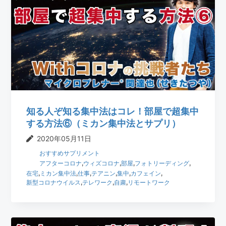
知る人ぞ知る集中法はコレ！部屋で超集中
する方法⑥（ミカン集中法とサプリ）
2020年05月11日
おすすめサプリメント
アフターコロナ
,
ウィズコロナ
,
部屋
,
フォトリーディング
,
在宅
,
ミカン集中法
,
仕事
,
テアニン
,
集中
,
カフェイン
,
新型コロナウイルス
,
テレワーク
,
自粛
,
リモートワーク