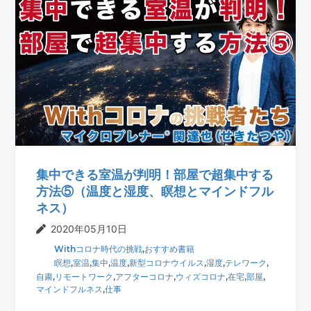
集中できる室温が判明！部屋で超集中する
方法⑤（温度と湿度、瞑想とマインドフル
ネス）
2020年05月10日
Withコロナ時代の挑戦
,
おすすめ書籍
瞑想
,
室温
,
集中
,
温度
,
新型コロナウイルス
,
湿度
,
テレワーク
,
自粛
,
リモートワーク
,
アフターコロナ
,
ウィズコロナ
,
在宅
,
部屋
,
マインドフルネス
,
仕事