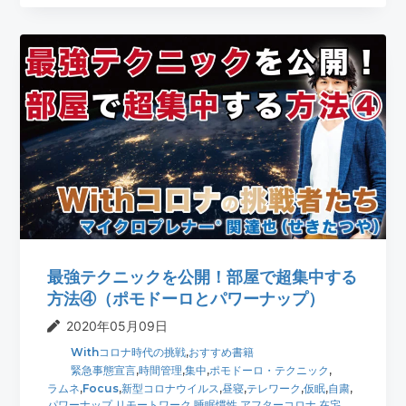
最強テクニックを公開！部屋で超集中する
方法④（ポモドーロとパワーナップ）
2020年05月09日
Withコロナ時代の挑戦
,
おすすめ書籍
緊急事態宣言
,
時間管理
,
集中
,
ポモドーロ・テクニック
,
ラムネ
,
Focus
,
新型コロナウイルス
,
昼寝
,
テレワーク
,
仮眠
,
自粛
,
パワーナップ
,
リモートワーク
,
睡眠慣性
,
アフターコロナ
,
在宅
,