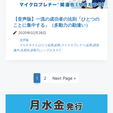
【音声版】一流の成功者の法則「ひとつの
ことに集中する」（多動力の勘違い）
2020年02月28日
音声版
マルチタスク
,
ひとり起業
,
副業
,
マイクロプレナー
,
起業
,
誘惑
,
集中
,
生産性
,
多動力
,
シングルタスク
ペ
ペ
Go
1
2
Next Page »
ー
ー
to
ジ
ジ
最
初
の