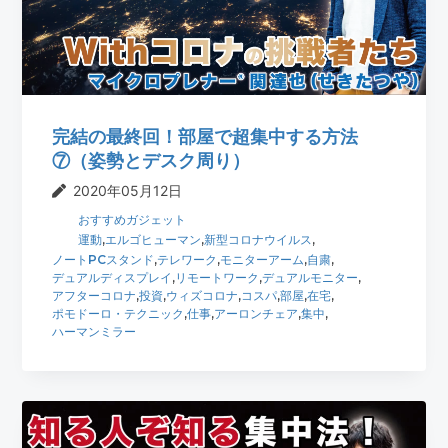
t
r
i
o
n
完結の最終回！部屋で超集中する方法
⑦（姿勢とデスク周り）
2020年05月12日
おすすめガジェット
運動
,
エルゴヒューマン
,
新型コロナウイルス
,
ノートPCスタンド
,
テレワーク
,
モニターアーム
,
自粛
,
デュアルディスプレイ
,
リモートワーク
,
デュアルモニター
,
アフターコロナ
,
投資
,
ウィズコロナ
,
コスパ
,
部屋
,
在宅
,
ポモドーロ・テクニック
,
仕事
,
アーロンチェア
,
集中
,
ハーマンミラー