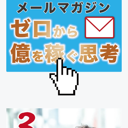
サ
イ
ド
バ
ー