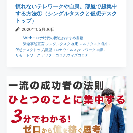
慣れないテレワークや自粛。部屋で超集中
する方法①（シングルタスクと仮想デスク
トップ）
2020年05月06日
Withコロナ時代の挑戦
,
おすすめ書籍
緊急事態宣言
,
シングルタスク
,
在宅
,
マルチタスク
,
集中
,
仮想デスクトップ
,
新型コロナウイルス
,
テレワーク
,
自粛
,
リモートワーク
,
アフターコロナ
,
ウィズコロナ