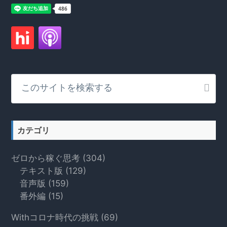
こ
の
サ
イ
ト
カテゴリ
を
検
ゼロから稼ぐ思考
(304)
索
テキスト版
(129)
す
音声版
(159)
る
番外編
(15)
Withコロナ時代の挑戦
(69)