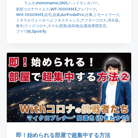
ラムネ
,
mimimamo
,
SNS
,
ヘッドホンカバー
,
新型コロナウイルス
,
WF-1000XM3
,
テレワーク
,
WH-1000XM3
,
在宅
,
自粛
,
AirPodsPro
,
仕事
,
リモートワーク
,
ミネラルウォーター
,
ビジネスチャンス
,
アフターコロナ
,
浄水器
,
集中
,
ウィズコロナ
,
スマホ
,
部屋
,
低GI食品
,
緊急事態宣言
,
ブドウ糖
,
Spotify
即！始められる部屋で超集中する方法