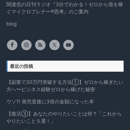
関達也の日刊ラジオ『3分でわかる！ゼロから億を稼
ぐマイクロプレナー®思考』のご案内
blog
最近の投稿
【副業で30万円突破する方法①】ゼロから稼ぎたい
方へ〜ビジネス経験ゼロから稼げた秘密
ウソ?! 発売直後に3倍の金額になった本
【復活③】あなたのやりたいことは何？「これから
やりたいこと５選！」