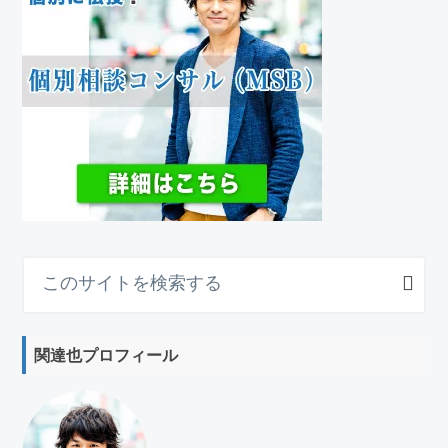
こ
の
サ
イ
関達也プロフィール
ト
を
検
索