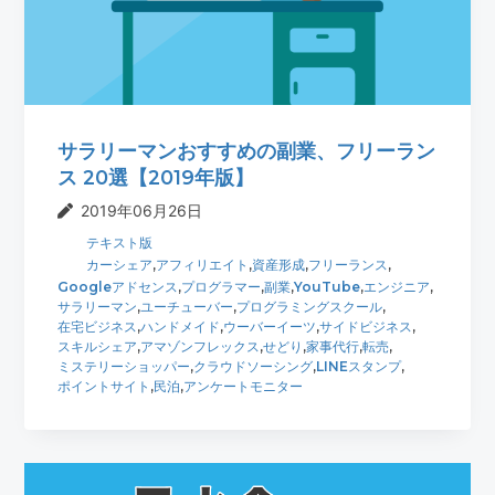
t
r
i
o
n
サラリーマンおすすめの副業、フリーラン
ス 20選【2019年版】
2019年06月26日
テキスト版
カーシェア
,
アフィリエイト
,
資産形成
,
フリーランス
,
Googleアドセンス
,
プログラマー
,
副業
,
YouTube
,
エンジニア
,
サラリーマン
,
ユーチューバー
,
プログラミングスクール
,
在宅ビジネス
,
ハンドメイド
,
ウーバーイーツ
,
サイドビジネス
,
スキルシェア
,
アマゾンフレックス
,
せどり
,
家事代行
,
転売
,
ミステリーショッパー
,
クラウドソーシング
,
LINEスタンプ
,
ポイントサイト
,
民泊
,
アンケートモニター
最