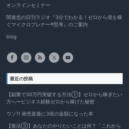
オンラインセミナー
関達也の日刊ラジオ『3分でわかる！ゼロから億を稼
ぐマイクロプレナー®思考』のご案内
blog
最近の投稿
【副業で30万円突破する方法①】ゼロから稼ぎたい
方へ〜ビジネス経験ゼロから稼げた秘密
ウソ?! 発売直後に3倍の金額になった本
【復活③】あなたのやりたいことは何？「これから