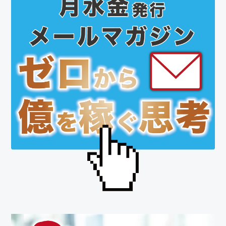
初
の
サ
イ
ド
バ
ー