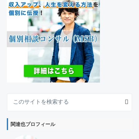
こ
の
サ
イ
関達也プロフィール
ト
を