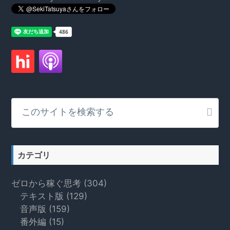
こ
の
サ
イ
ト
カテゴリ
を
検
ゼロから稼ぐ思考
(304)
索
テキスト版
(129)
す
音声版
(159)
る
番外編
(15)