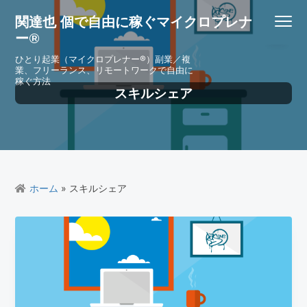
S
S
S
S
関達也 個で自由に稼ぐマイクロプレナ
Menu
k
k
k
k
ー®
i
i
i
i
p
p
p
p
ひとり起業（マイクロプレナー®）副業／複
業、フリーランス、リモートワークで自由に
t
t
t
t
稼ぐ方法
o
o
o
o
スキルシェア
p
m
p
f
r
a
r
o
i
i
i
o
m
n
m
t
a
c
a
e
r
o
r
r
ホーム
» スキルシェア
y
n
y
n
t
s
a
e
i
v
n
d
i
t
e
g
b
a
a