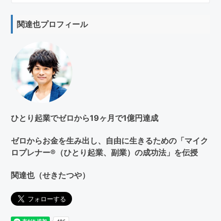
サ
イ
関達也プロフィール
ト
を
検
索
す
る
ひとり起業でゼロから19ヶ月で1億円達成
ゼロからお金を生み出し、自由に生きるための「マイク
ロプレナー®（ひとり起業、副業）の成功法」を伝授
関達也（せきたつや）