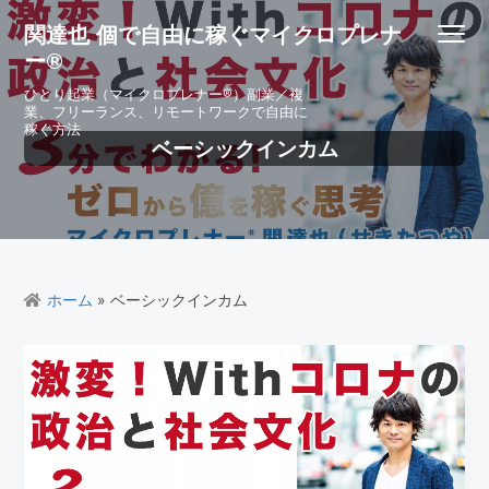
S
S
S
S
関達也 個で自由に稼ぐマイクロプレナ
Menu
k
k
k
k
ー®
i
i
i
i
p
p
p
p
ひとり起業（マイクロプレナー®）副業／複
業、フリーランス、リモートワークで自由に
t
t
t
t
稼ぐ方法
o
o
o
o
ベーシックインカム
p
m
p
f
r
a
r
o
i
i
i
o
m
n
m
t
a
c
a
e
r
o
r
r
ホーム
» ベーシックインカム
y
n
y
n
t
s
a
e
i
v
n
d
i
t
e
g
b
a
a