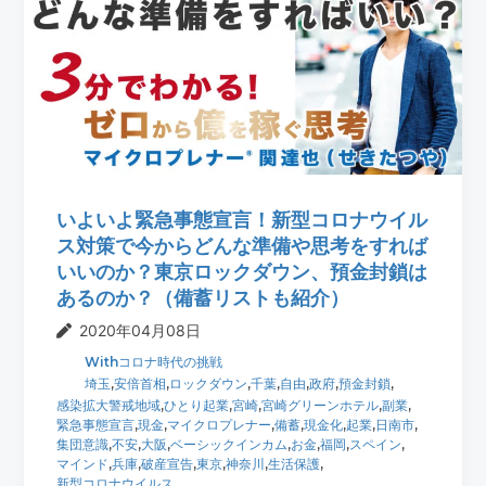
いよいよ緊急事態宣言！新型コロナウイル
ス対策で今からどんな準備や思考をすれば
いいのか？東京ロックダウン、預金封鎖は
あるのか？（備蓄リストも紹介）
2020年04月08日
Withコロナ時代の挑戦
埼玉
,
安倍首相
,
ロックダウン
,
千葉
,
自由
,
政府
,
預金封鎖
,
感染拡大警戒地域
,
ひとり起業
,
宮崎
,
宮崎グリーンホテル
,
副業
,
緊急事態宣言
,
現金
,
マイクロプレナー
,
備蓄
,
現金化
,
起業
,
日南市
,
集団意識
,
不安
,
大阪
,
ベーシックインカム
,
お金
,
福岡
,
スペイン
,
マインド
,
兵庫
,
破産宣告
,
東京
,
神奈川
,
生活保護
,
新型コロナウイルス