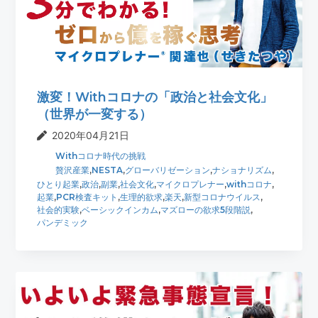
t
r
i
o
n
激変！Withコロナの「政治と社会文化」
（世界が一変する）
2020年04月21日
Withコロナ時代の挑戦
贅沢産業
,
NESTA
,
グローバリゼーション
,
ナショナリズム
,
ひとり起業
,
政治
,
副業
,
社会文化
,
マイクロプレナー
,
withコロナ
,
起業
,
PCR検査キット
,
生理的欲求
,
楽天
,
新型コロナウイルス
,
社会的実験
,
ベーシックインカム
,
マズローの欲求5段階説
,
パンデミック