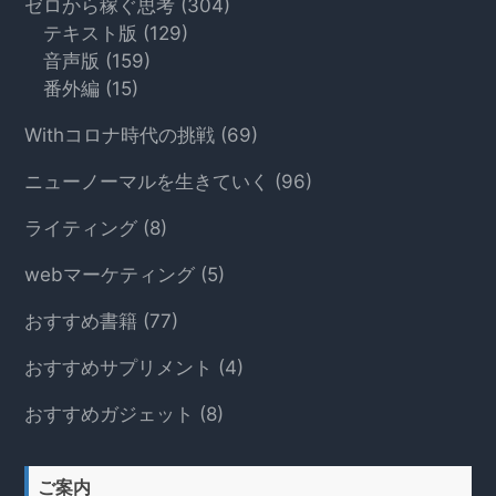
ゼロから稼ぐ思考
(304)
索
テキスト版
(129)
す
音声版
(159)
る
番外編
(15)
Withコロナ時代の挑戦
(69)
ニューノーマルを生きていく
(96)
ライティング
(8)
webマーケティング
(5)
おすすめ書籍
(77)
おすすめサプリメント
(4)
おすすめガジェット
(8)
ご案内