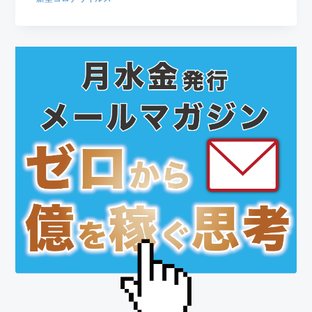
最
初
の
サ
イ
ド
バ
ー