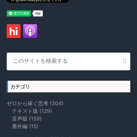
こ
の
サ
イ
ト
カテゴリ
を
検
ゼロから稼ぐ思考
(304)
索
テキスト版
(129)
す
音声版
(159)
る
番外編
(15)