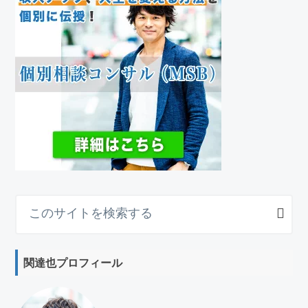
こ
の
サ
イ
関達也プロフィール
ト
を
検