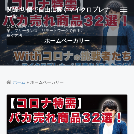
S
S
S
S
関達也 個で自由に稼ぐマイクロプレナ
Menu
k
k
k
k
ー®
i
i
i
i
p
p
p
p
ひとり起業（マイクロプレナー®）副業／複
業、フリーランス、リモートワークで自由に
t
t
t
t
稼ぐ方法
o
o
o
o
ホームベーカリー
p
m
p
f
r
a
r
o
i
i
i
o
m
n
m
t
a
c
a
e
r
o
r
r
ホーム
» ホームベーカリー
y
n
y
n
t
s
a
e
i
v
n
d
i
t
e
g
b
a
a