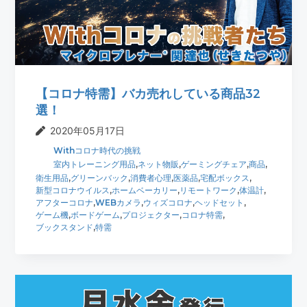
t
r
i
o
n
【コロナ特需】バカ売れしている商品32
選！
2020年05月17日
Withコロナ時代の挑戦
室内トレーニング用品
,
ネット物販
,
ゲーミングチェア
,
商品
,
衛生用品
,
グリーンバック
,
消費者心理
,
医薬品
,
宅配ボックス
,
新型コロナウイルス
,
ホームベーカリー
,
リモートワーク
,
体温計
,
アフターコロナ
,
WEBカメラ
,
ウィズコロナ
,
ヘッドセット
,
ゲーム機
,
ボードゲーム
,
プロジェクター
,
コロナ特需
,
ブックスタンド
,
特需
最
初