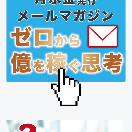
の
サ
イ
ド
バ
ー