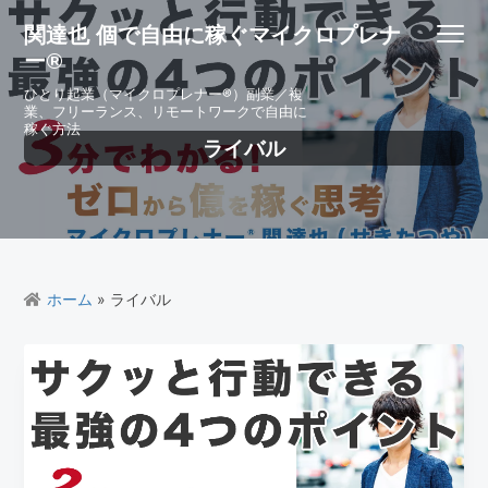
S
S
S
S
関達也 個で自由に稼ぐマイクロプレナ
Menu
k
k
k
k
ー®
i
i
i
i
p
p
p
p
ひとり起業（マイクロプレナー®）副業／複
業、フリーランス、リモートワークで自由に
t
t
t
t
稼ぐ方法
o
o
o
o
ライバル
p
m
p
f
r
a
r
o
i
i
i
o
m
n
m
t
a
c
a
e
r
o
r
r
ホーム
» ライバル
y
n
y
n
t
s
a
e
i
v
n
d
i
t
e
g
b
a
a