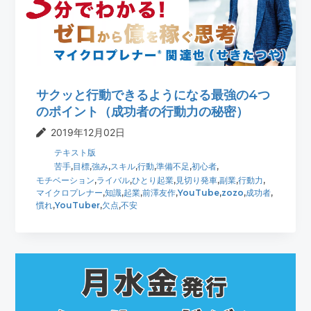
t
r
i
o
n
サクッと行動できるようになる最強の4つ
のポイント（成功者の行動力の秘密）
2019年12月02日
テキスト版
苦手
,
目標
,
強み
,
スキル
,
行動
,
準備不足
,
初心者
,
モチベーション
,
ライバル
,
ひとり起業
,
見切り発車
,
副業
,
行動力
,
マイクロプレナー
,
知識
,
起業
,
前澤友作
,
YouTube
,
zozo
,
成功者
,
慣れ
,
YouTuber
,
欠点
,
不安
最
初
の
サ