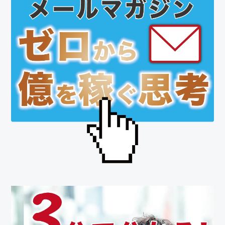
イ
ド
バ
ー