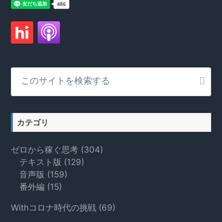
こ
の
サ
イ
ト
カテゴリ
を
検
ゼロから稼ぐ思考
(304)
索
テキスト版
(129)
す
音声版
(159)
る
番外編
(15)
Withコロナ時代の挑戦
(69)