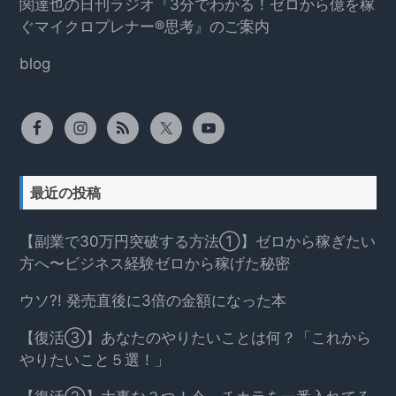
関達也の日刊ラジオ『3分でわかる！ゼロから億を稼
ぐマイクロプレナー®思考』のご案内
blog
最近の投稿
【副業で30万円突破する方法①】ゼロから稼ぎたい
方へ〜ビジネス経験ゼロから稼げた秘密
ウソ?! 発売直後に3倍の金額になった本
【復活③】あなたのやりたいことは何？「これから
やりたいこと５選！」