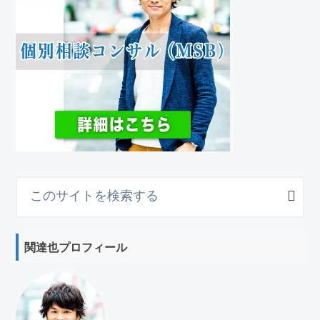
こ
の
サ
イ
関達也プロフィール
ト
を
検
索