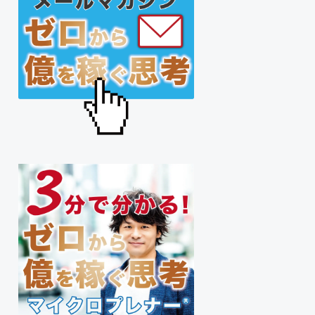
サ
イ
ド
バ
ー