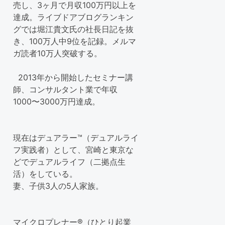
売し、3ヶ月で月収100万円以上を
達成。ライブドアブログランキン
グでは堀江貴文氏の社長日記を抜
き、100万人中9位を記録。メルマ
ガ読者10万人突破する。
2013年から開始したセミナー講
師、コンサルタント業で年収
1000〜3000万円達成。
現在はデュアラー™（デュアルライ
フ実践者）として、宮崎と東京な
どでデュアルライフ（二拠点生
活）をしている。
妻、子供3人の5人家族。
マイクロプレナー®（ひとり起業