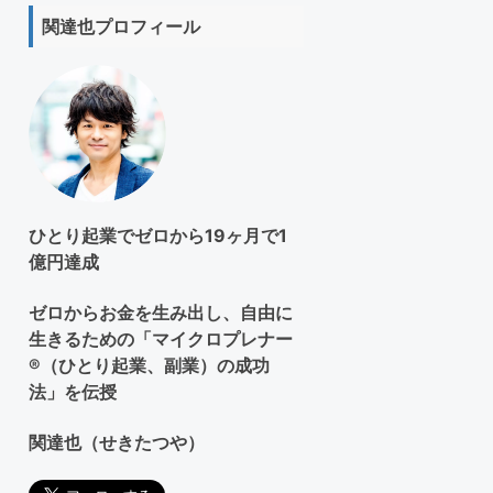
ト
関達也プロフィール
を
検
索
す
る
ひとり起業でゼロから19ヶ月で1
億円達成
ゼロからお金を生み出し、自由に
生きるための「マイクロプレナー
®（ひとり起業、副業）の成功
法」を伝授
関達也（せきたつや）