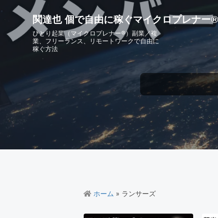
S
S
S
S
k
k
k
k
関達也 個で自由に稼ぐマイクロプレナー
i
i
i
i
ひとり起業（マイクロプレナー®）副業／複
p
p
p
p
業、フリーランス、リモートワークで自由に
稼ぐ方法
t
t
t
t
o
o
o
o
p
m
p
f
r
a
r
o
i
i
i
o
m
n
m
t
a
c
a
e
r
o
r
r
y
n
y
n
t
s
a
e
i
v
n
d
i
t
e
ホーム
» ランサーズ
g
b
a
a