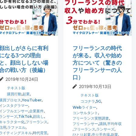
顔出しがさらに有利
フリーランスの時代
になる3つの理由
が来る。収入や始め
と、顔出ししない場
方について（驚きの
合の戦い方（後編）
フリーランサーの人
口）
2019年10月24日
2019年10月13日
テキスト版
購買行動
,
起業
,
テキスト版
購買プロセス
,
YouTuber
,
ココナラ
,
5G
,
インスタグラマー
,
Webライター
,
インフルエンサー
,
企業案件
,
コンサルタント
,
ランサーズ
,
TikTok
,
顔出し
,
フリーランス実態調査
,
キャラクター化
,
フリーランス
,
フリーランサー
,
講師
,
平均年収
信用
,
ラファエル
,
,
フリーランス
,
ランサーズ
,
ライティングスキル
,
時代背景
,
ひとり起業
,
売り手市場
,
副業
,