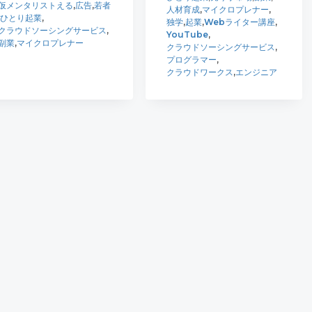
仮メンタリストえる
,
広告
,
若者
人材育成
,
マイクロプレナー
,
ひとり起業
,
独学
,
起業
,
Webライター講座
,
クラウドソーシングサービス
,
YouTube
,
副業
,
マイクロプレナー
クラウドソーシングサービス
,
プログラマー
,
クラウドワークス
,
エンジニア