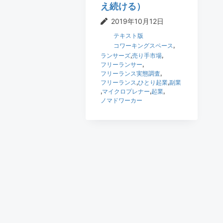
え続ける）
2019年10月12日
テキスト版
コワーキングスペース
,
ランサーズ
,
売り手市場
,
フリーランサー
,
フリーランス実態調査
,
フリーランス
,
ひとり起業
,
副業
,
マイクロプレナー
,
起業
,
ノマドワーカー