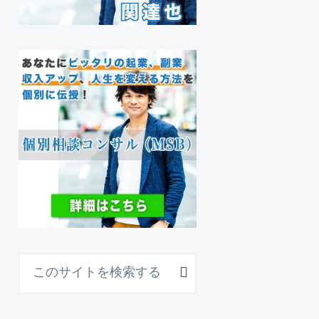
こ
の
サ
イ