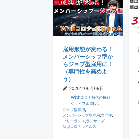
t
r
i
o
n
雇用形態が変わる！
メンバーシップ型か
らジョブ型雇用に！
（専門性を高めよ
う）
2020年06月09日
Withコロナ時代の挑戦
ジョイフル
,
閉店
,
ジョブ型雇用
,
メンバーシップ型雇用
,
専門性
,
フリーランス
,
ランサーズ
,
新型コロナウイルス