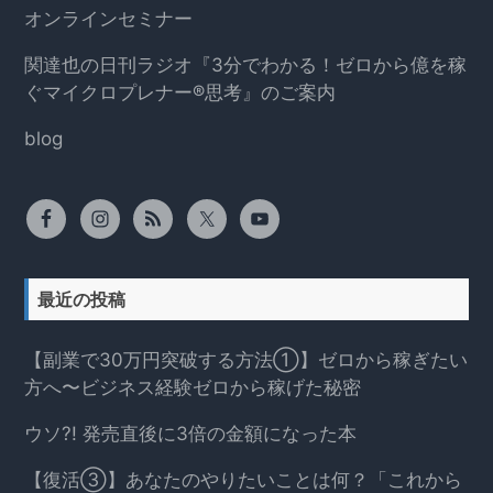
オンラインセミナー
関達也の日刊ラジオ『3分でわかる！ゼロから億を稼
ぐマイクロプレナー®思考』のご案内
blog
最近の投稿
【副業で30万円突破する方法①】ゼロから稼ぎたい
方へ〜ビジネス経験ゼロから稼げた秘密
ウソ?! 発売直後に3倍の金額になった本
【復活③】あなたのやりたいことは何？「これから