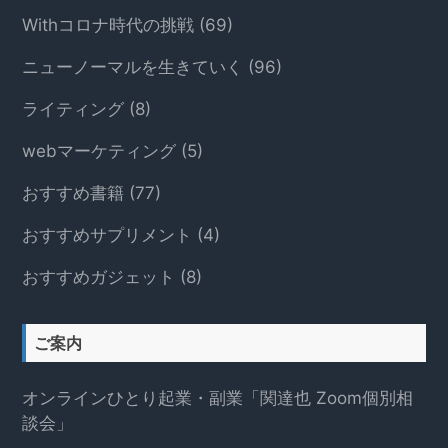
Withコロナ時代の挑戦
(69)
ニューノーマルを生きていく
(96)
ライティング
(8)
webマーケティング
(5)
おすすめ書籍
(77)
おすすめサプリメント
(4)
おすすめガジェット
(8)
ご案内
オンラインひとり起業・副業「関達也 Zoom個別相
談会」