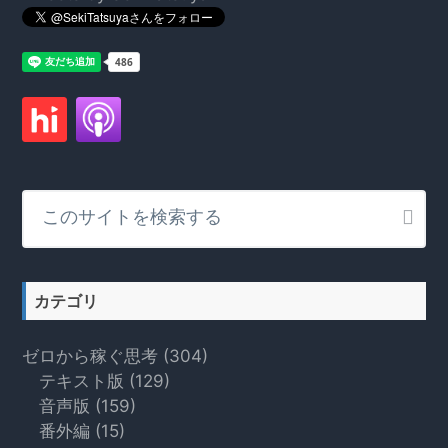
こ
の
サ
イ
ト
カテゴリ
を
検
ゼロから稼ぐ思考
(304)
索
テキスト版
(129)
す
音声版
(159)
る
番外編
(15)