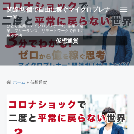
S
S
S
S
関達也 個で自由に稼ぐマイクロプレナ
Menu
k
k
k
k
ー®
i
i
i
i
p
p
p
p
ひとり起業（マイクロプレナー®）副業／複
業、フリーランス、リモートワークで自由に
t
t
t
t
稼ぐ方法
o
o
o
o
仮想通貨
p
m
p
f
r
a
r
o
i
i
i
o
m
n
m
t
a
c
a
e
r
o
r
r
ホーム
» 仮想通貨
y
n
y
n
t
s
a
e
i
v
n
d
i
t
e
g
b
a
a