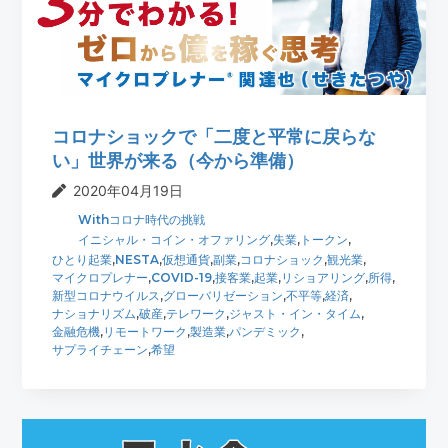
t
r
i
o
n
コロナショックで「二度と平常に戻らな
い」世界が来る（今から準備）
2020年04月19日
Withコロナ時代の挑戦
イニシャル・コイン・オファリング
,
失業
,
トークン
,
ひとり起業
,
NESTA
,
仮想通貨
,
副業
,
コロナショック
,
観光業
,
マイクロプレナー
,
COVID-19
,
接客業
,
起業
,
リショアリング
,
所得
,
新型コロナウイルス
,
グローバリゼーション
,
不平等
,
経済
,
ナショナリズム
,
破産
,
テレワーク
,
ジャスト・イン・タイム
,
金融危機
,
リモートワーク
,
製造業
,
パンデミック
,
サプライチェーン
,
希望
最