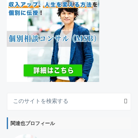
こ
の
サ
イ
関達也プロフィール
ト
を