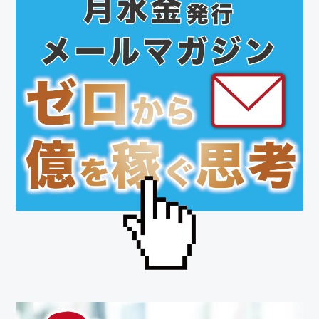
初
の
サ
イ
ド
バ
ー