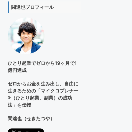
ト
関達也プロフィール
を
検
索
す
る
ひとり起業でゼロから19ヶ月で1
億円達成
ゼロからお金を生み出し、自由に
生きるための「マイクロプレナー
®（ひとり起業、副業）の成功
法」を伝授
関達也（せきたつや）