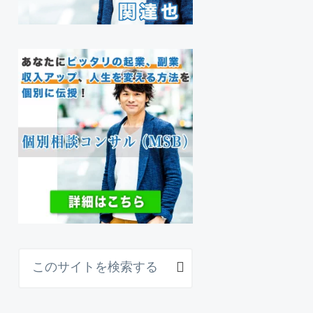
こ
の
サ
イ