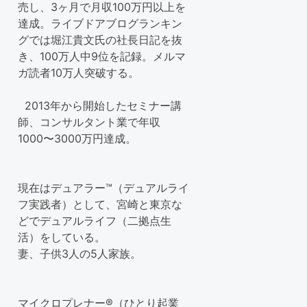
売し、3ヶ月で月収100万円以上を
達成。ライブドアブログランキン
グでは堀江貴文氏の社長日記を抜
き、100万人中9位を記録。メルマ
ガ読者10万人突破する。
2013年から開始したセミナー講
師、コンサルタント業で年収
1000〜3000万円達成。
現在はデュアラー™（デュアルライ
フ実践者）として、宮崎と東京な
どでデュアルライフ（二拠点生
活）をしている。
妻、子供3人の5人家族。
マイクロプレナー®（ひとり起業