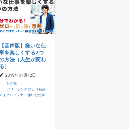
【音声版】嫌いな仕
事を楽しくする2つ
の方法（人生が変わ
る）
2019年07月12日
音声版
フリーランス
,
ひとり起業
,
マイクロプレナー
,
嫌いな仕事