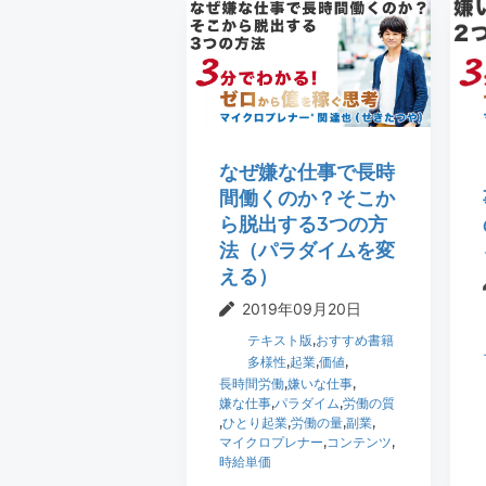
t
r
i
o
n
なぜ嫌な仕事で長時
間働くのか？そこか
ら脱出する3つの方
法（パラダイムを変
える）
2019年09月20日
テキスト版
,
おすすめ書籍
多様性
,
起業
,
価値
,
長時間労働
,
嫌いな仕事
,
嫌な仕事
,
パラダイム
,
労働の質
,
ひとり起業
,
労働の量
,
副業
,
マイクロプレナー
,
コンテンツ
,
時給単価