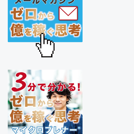
サ
イ
ド
バ
ー