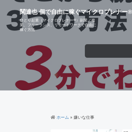
S
S
S
S
k
k
k
k
関達也 個で自由に稼ぐマイクロプレナー
i
i
i
i
ひとり起業（マイクロプレナー®）副業／複
p
p
p
p
業、フリーランス、リモートワークで自由に
稼ぐ方法
t
t
t
t
o
o
o
o
p
m
p
f
r
a
r
o
i
i
i
o
m
n
m
t
a
c
a
e
r
o
r
r
y
n
y
n
t
s
a
e
i
v
n
d
i
t
e
ホーム
» 嫌いな仕事
g
b
a
a