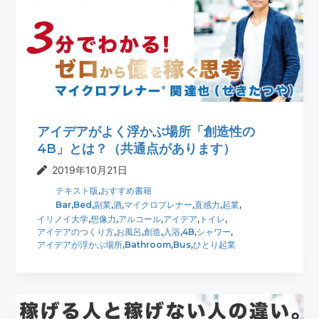
アイデアがよく浮かぶ場所「創造性の
4B」とは？（共通点があります）
2019年10月21日
テキスト版
,
おすすめ書籍
Bar
,
Bed
,
副業
,
酒
,
マイクロプレナー
,
直感力
,
起業
,
イリノイ大学
,
想像力
,
アルコール
,
アイデア
,
トイレ
,
アイデアのつくり方
,
お風呂
,
創造
,
入浴
,
4B
,
シャワー
,
アイデアが浮かぶ場所
,
Bathroom
,
Bus
,
ひとり起業