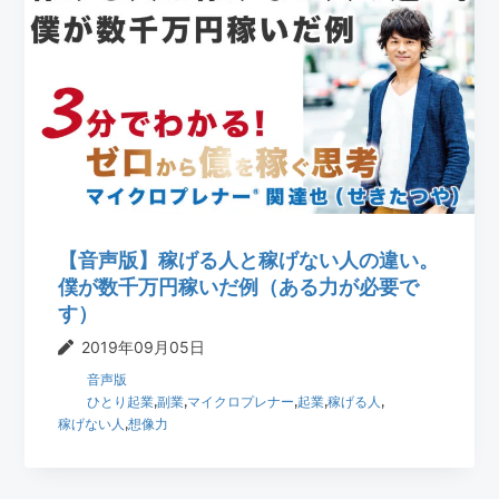
【音声版】稼げる人と稼げない人の違い。
僕が数千万円稼いだ例（ある力が必要で
す）
2019年09月05日
音声版
ひとり起業
,
副業
,
マイクロプレナー
,
起業
,
稼げる人
,
稼げない人
,
想像力