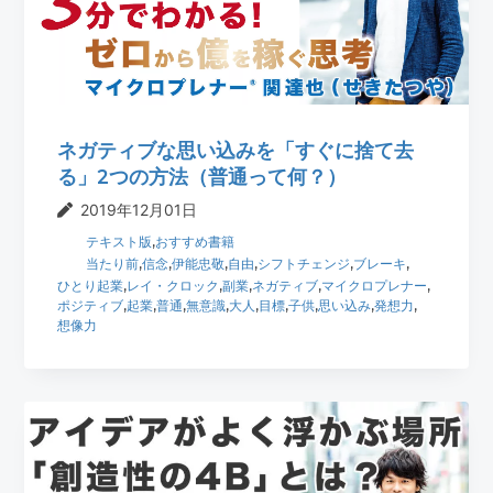
t
r
i
o
n
ネガティブな思い込みを「すぐに捨て去
る」2つの方法（普通って何？）
2019年12月01日
テキスト版
,
おすすめ書籍
当たり前
,
信念
,
伊能忠敬
,
自由
,
シフトチェンジ
,
ブレーキ
,
ひとり起業
,
レイ・クロック
,
副業
,
ネガティブ
,
マイクロプレナー
,
ポジティブ
,
起業
,
普通
,
無意識
,
大人
,
目標
,
子供
,
思い込み
,
発想力
,
想像力