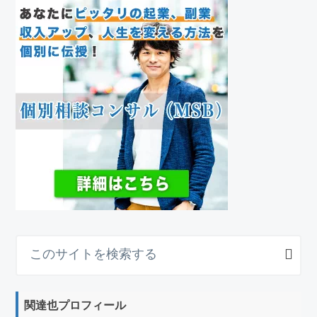
こ
の
サ
イ
関達也プロフィール
ト