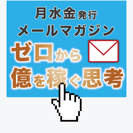
最
初
の
サ
イ
ド
バ
ー