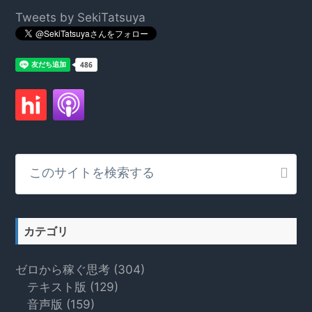
Footer
Tweets by SekiTatsuya
こ
の
サ
イ
ト
カテゴリ
を
検
ゼロから稼ぐ思考
(304)
索
テキスト版
(129)
す
音声版
(159)