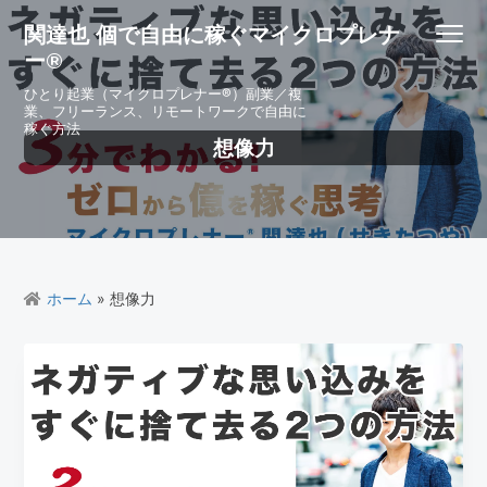
S
S
S
S
関達也 個で自由に稼ぐマイクロプレナ
Menu
k
k
k
k
ー®
i
i
i
i
p
p
p
p
ひとり起業（マイクロプレナー®）副業／複
業、フリーランス、リモートワークで自由に
t
t
t
t
稼ぐ方法
o
o
o
o
想像力
p
m
p
f
r
a
r
o
i
i
i
o
m
n
m
t
a
c
a
e
r
o
r
r
ホーム
» 想像力
y
n
y
n
t
s
a
e
i
v
n
d
i
t
e
g
b
a
a