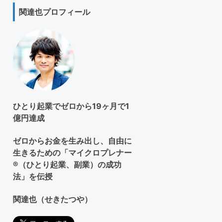
ト
関達也プロフィール
を
検
索
す
る
ひとり起業でゼロから19ヶ月で1
億円達成
ゼロからお金を生み出し、自由に
生きるための「マイクロプレナー
®（ひとり起業、副業）の成功
法」を伝授
関達也（せきたつや）