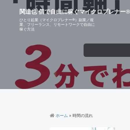
S
S
S
S
k
k
k
k
関達也 個で自由に稼ぐマイクロプレナー
i
i
i
i
ひとり起業（マイクロプレナー®）副業／複
p
p
p
p
業、フリーランス、リモートワークで自由に
稼ぐ方法
t
t
t
t
o
o
o
o
p
m
p
f
r
a
r
o
i
i
i
o
m
n
m
t
a
c
a
e
r
o
r
r
y
n
y
n
t
s
a
e
i
v
n
d
i
t
e
ホーム
» 時間の流れ
g
b
a
a