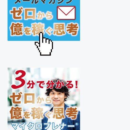
サ
イ
ド
バ
ー