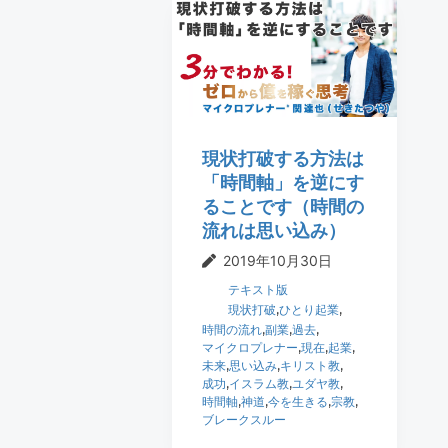
t
r
i
o
n
現状打破する方法は
「時間軸」を逆にす
ることです（時間の
流れは思い込み）
2019年10月30日
テキスト版
現状打破
,
ひとり起業
,
時間の流れ
,
副業
,
過去
,
マイクロプレナー
,
現在
,
起業
,
未来
,
思い込み
,
キリスト教
,
成功
,
イスラム教
,
ユダヤ教
,
時間軸
,
神道
,
今を生きる
,
宗教
,
ブレークスルー