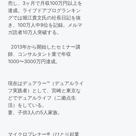
売し、3ヶ月で月収100万円以上を
達成。ライブドアブログランキン
グでは堀江貴文氏の社長日記を抜
き、100万人中9位を記録。メルマ
ガ読者10万人突破する。
2013年から開始したセミナー講
師、コンサルタント業で年収
1000〜3000万円達成。
現在はデュアラー™（デュアルライ
フ実践者）として、宮崎と東京な
どでデュアルライフ（二拠点生
活）をしている。
妻、子供3人の5人家族。
マイクロプレナー®（ひとり起業