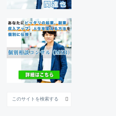
こ
の
サ
イ