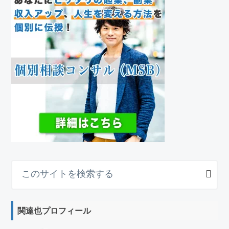
こ
の
サ
イ
関達也プロフィール
ト
を