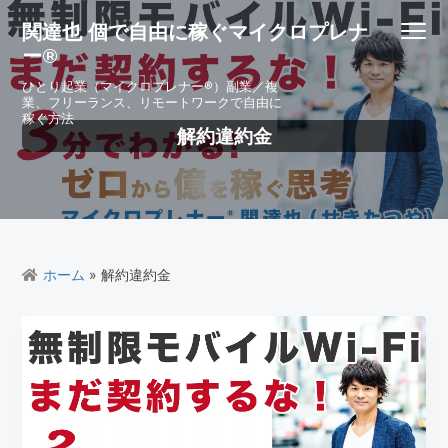
S
S
S
S
関達也 個で自由に稼ぐマイクロプレナ
Menu
k
k
k
k
ー®
i
i
i
i
p
p
p
p
ひとり起業（マイクロプレナー®）副業／複
業、フリーランス、リモートワークで自由に
t
t
t
t
稼ぐ方法
o
o
o
o
解約違約金
p
m
p
f
r
a
r
o
i
i
i
o
m
n
m
t
a
c
a
e
r
o
r
r
ホーム
» 解約違約金
y
n
y
n
t
s
a
e
i
v
n
d
i
t
e
g
b
a
a