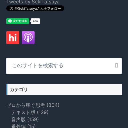
Footer
Tweets by SekiTatsuya
こ
の
サ
イ
ト
カテゴリ
を
検
ゼロから稼ぐ思考
(304)
索
テキスト版
(129)
す
音声版
(159)
る
番外編
(15)