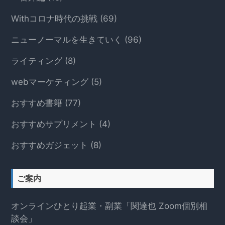
Withコロナ時代の挑戦
(69)
ニューノーマルを生きていく
(96)
ライティング
(8)
webマーケティング
(5)
おすすめ書籍
(77)
おすすめサプリメント
(4)
おすすめガジェット
(8)
ご案内
オンラインひとり起業・副業「関達也 Zoom個別相
談会」