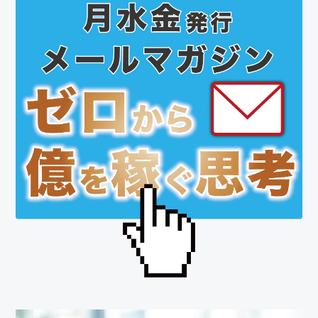
初
の
サ
イ
ド
バ
ー