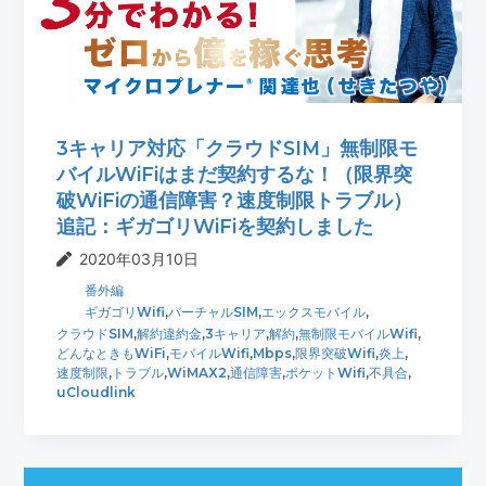
t
r
i
o
n
3キャリア対応「クラウドSIM」無制限モ
バイルWiFiはまだ契約するな！（限界突
破WiFiの通信障害？速度制限トラブル）
追記：ギガゴリWiFiを契約しました
2020年03月10日
番外編
ギガゴリWifi
,
バーチャルSIM
,
エックスモバイル
,
クラウドSIM
,
解約違約金
,
3キャリア
,
解約
,
無制限モバイルWifi
,
どんなときもWiFi
,
モバイルWifi
,
Mbps
,
限界突破Wifi
,
炎上
,
速度制限
,
トラブル
,
WiMAX2
,
通信障害
,
ポケットWifi
,
不具合
,
uCloudlink
最