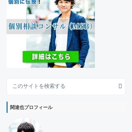
こ
の
サ
イ
関達也プロフィール
ト
を
検
索