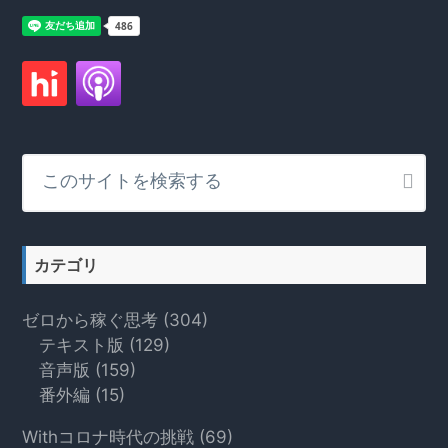
こ
の
サ
イ
ト
カテゴリ
を
検
ゼロから稼ぐ思考
(304)
索
テキスト版
(129)
す
音声版
(159)
る
番外編
(15)
Withコロナ時代の挑戦
(69)