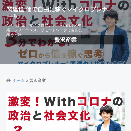
S
S
S
S
関達也 個で自由に稼ぐマイクロプレナ
Menu
k
k
k
k
ー®
i
i
i
i
p
p
p
p
ひとり起業（マイクロプレナー®）副業／複
業、フリーランス、リモートワークで自由に
t
t
t
t
稼ぐ方法
o
o
o
o
贅沢産業
p
m
p
f
r
a
r
o
i
i
i
o
m
n
m
t
a
c
a
e
r
o
r
r
ホーム
» 贅沢産業
y
n
y
n
t
s
a
e
i
v
n
d
i
t
e
g
b
a
a