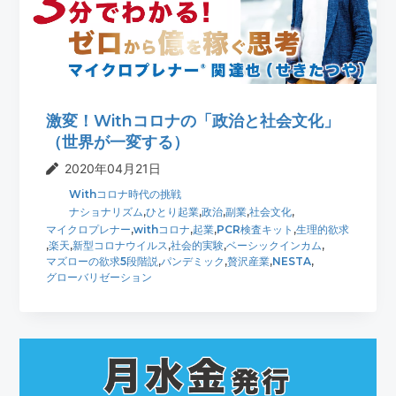
t
r
i
o
n
激変！Withコロナの「政治と社会文化」
（世界が一変する）
2020年04月21日
Withコロナ時代の挑戦
ナショナリズム
,
ひとり起業
,
政治
,
副業
,
社会文化
,
マイクロプレナー
,
withコロナ
,
起業
,
PCR検査キット
,
生理的欲求
,
楽天
,
新型コロナウイルス
,
社会的実験
,
ベーシックインカム
,
マズローの欲求5段階説
,
パンデミック
,
贅沢産業
,
NESTA
,
グローバリゼーション
最
初
の