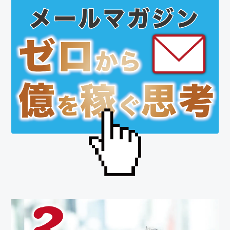
サ
イ
ド
バ
ー