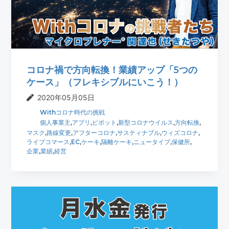
t
r
i
o
n
コロナ禍で方向転換！業績アップ「5つの
ケース」（フレキシブルにいこう！）
2020年05月05日
Withコロナ時代の挑戦
個人事業主
,
アプリ
,
ピボット
,
新型コロナウイルス
,
方向転換
,
マスク
,
路線変更
,
アフターコロナ
,
サスティナブル
,
ウィズコロナ
,
ライブコマース
,
EC
,
ケーキ
,
隔離ケーキ
,
ニュータイプ
,
保健所
,
企業
,
業績
,
経営
最
初
の
サ