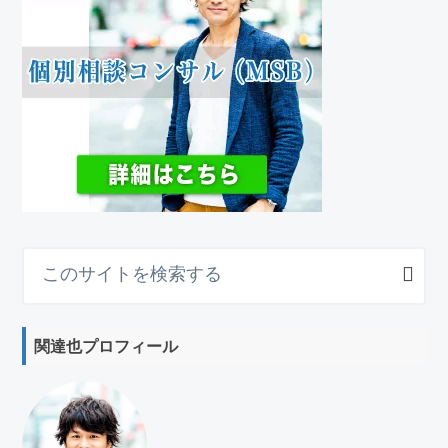
こ
の
サ
イ
関達也プロフィール
ト
を
検
索