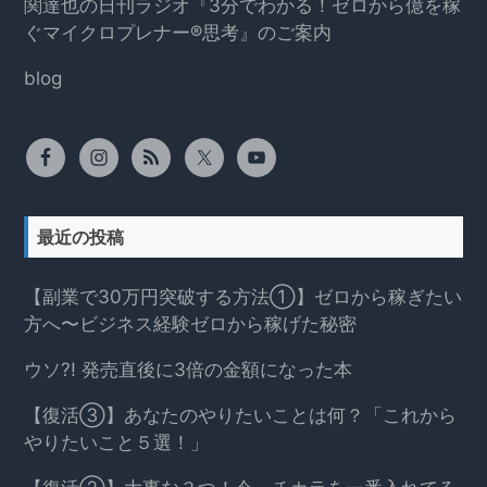
関達也の日刊ラジオ『3分でわかる！ゼロから億を稼
ぐマイクロプレナー®思考』のご案内
blog
最近の投稿
【副業で30万円突破する方法①】ゼロから稼ぎたい
方へ〜ビジネス経験ゼロから稼げた秘密
ウソ?! 発売直後に3倍の金額になった本
【復活③】あなたのやりたいことは何？「これから
やりたいこと５選！」