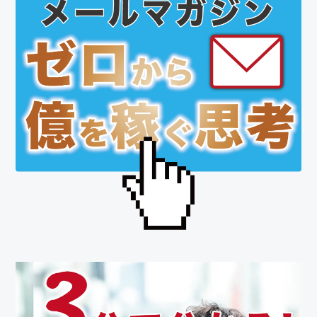
イ
ド
バ
ー