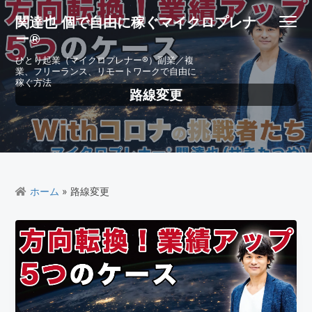
S
S
S
S
関達也 個で自由に稼ぐマイクロプレナ
Menu
k
k
k
k
ー®
i
i
i
i
p
p
p
p
ひとり起業（マイクロプレナー®）副業／複
業、フリーランス、リモートワークで自由に
t
t
t
t
稼ぐ方法
o
o
o
o
路線変更
p
m
p
f
r
a
r
o
i
i
i
o
m
n
m
t
a
c
a
e
r
o
r
r
ホーム
» 路線変更
y
n
y
n
t
s
a
e
i
v
n
d
i
t
e
g
b
a
a