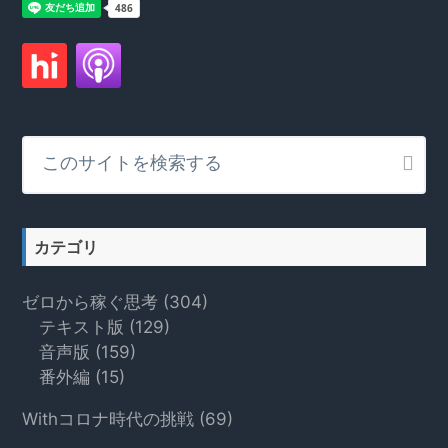
こ
の
サ
イ
ト
カテゴリ
を
検
ゼロから稼ぐ思考
(304)
索
テキスト版
(129)
す
音声版
(159)
る
番外編
(15)
Withコロナ時代の挑戦
(69)