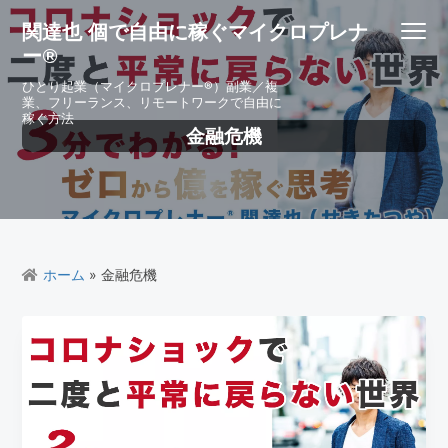
S
S
S
S
関達也 個で自由に稼ぐマイクロプレナ
Menu
k
k
k
k
ー®
i
i
i
i
p
p
p
p
ひとり起業（マイクロプレナー®）副業／複
業、フリーランス、リモートワークで自由に
t
t
t
t
稼ぐ方法
o
o
o
o
金融危機
p
m
p
f
r
a
r
o
i
i
i
o
m
n
m
t
a
c
a
e
r
o
r
r
ホーム
» 金融危機
y
n
y
n
t
s
a
e
i
v
n
d
i
t
e
g
b
a
a