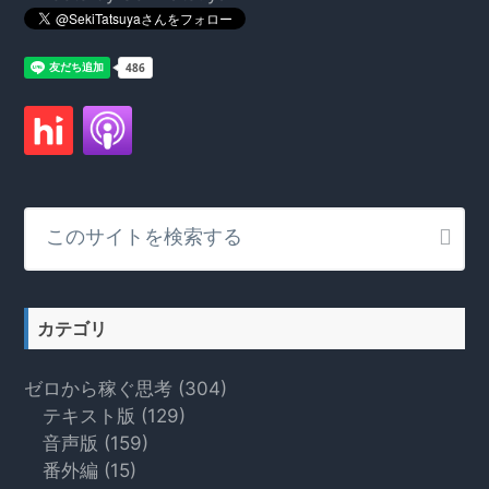
こ
の
サ
イ
ト
カテゴリ
を
検
ゼロから稼ぐ思考
(304)
索
テキスト版
(129)
す
音声版
(159)
る
番外編
(15)