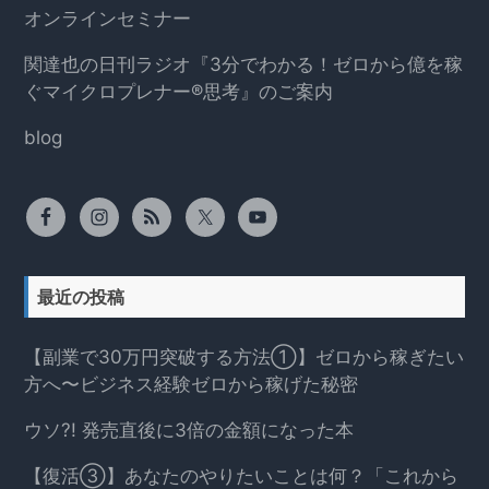
オンラインセミナー
関達也の日刊ラジオ『3分でわかる！ゼロから億を稼
ぐマイクロプレナー®思考』のご案内
blog
最近の投稿
【副業で30万円突破する方法①】ゼロから稼ぎたい
方へ〜ビジネス経験ゼロから稼げた秘密
ウソ?! 発売直後に3倍の金額になった本
【復活③】あなたのやりたいことは何？「これから