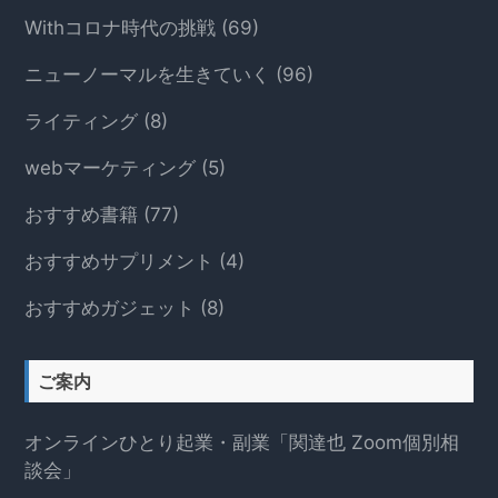
Withコロナ時代の挑戦
(69)
ニューノーマルを生きていく
(96)
ライティング
(8)
webマーケティング
(5)
おすすめ書籍
(77)
おすすめサプリメント
(4)
おすすめガジェット
(8)
ご案内
オンラインひとり起業・副業「関達也 Zoom個別相
談会」