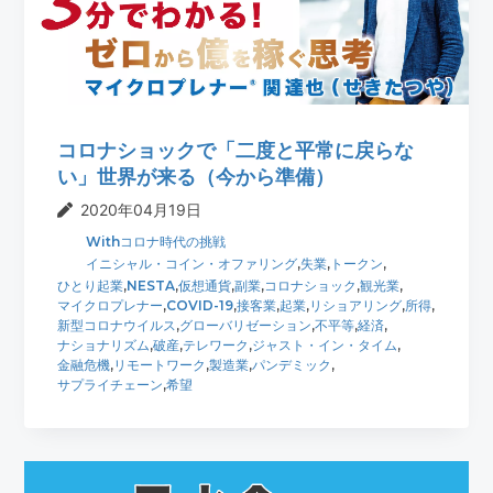
t
r
i
o
n
コロナショックで「二度と平常に戻らな
い」世界が来る（今から準備）
2020年04月19日
Withコロナ時代の挑戦
イニシャル・コイン・オファリング
,
失業
,
トークン
,
ひとり起業
,
NESTA
,
仮想通貨
,
副業
,
コロナショック
,
観光業
,
マイクロプレナー
,
COVID-19
,
接客業
,
起業
,
リショアリング
,
所得
,
新型コロナウイルス
,
グローバリゼーション
,
不平等
,
経済
,
ナショナリズム
,
破産
,
テレワーク
,
ジャスト・イン・タイム
,
金融危機
,
リモートワーク
,
製造業
,
パンデミック
,
サプライチェーン
,
希望
最