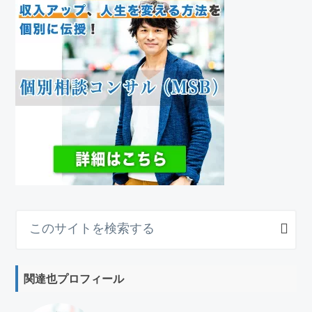
こ
の
サ
イ
関達也プロフィール
ト
を