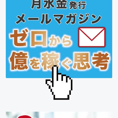
初
の
サ
イ
ド
バ
ー