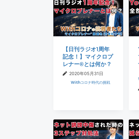
t
r
i
o
n
【日刊ラジオ1周年
記念！】マイクロプ
レナー®とは何か？
2020年05月31日
Withコロナ時代の挑戦