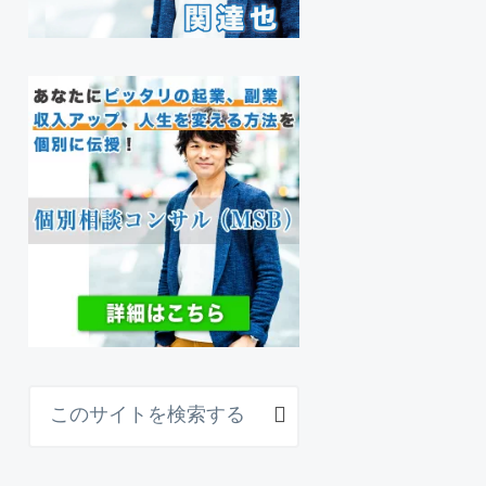
こ
の
サ
イ