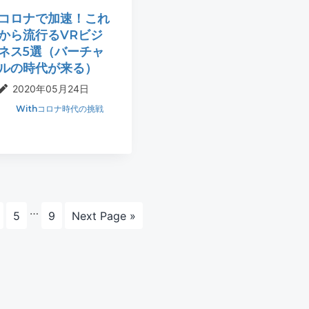
コロナで加速！これ
から流行るVRビジ
ネス5選（バーチャ
ルの時代が来る）
2020年05月24日
Withコロナ時代の挑戦
Interim
…
ペ
ペ
Go
5
9
Next Page »
pages
ー
ー
to
omitted
ジ
ジ