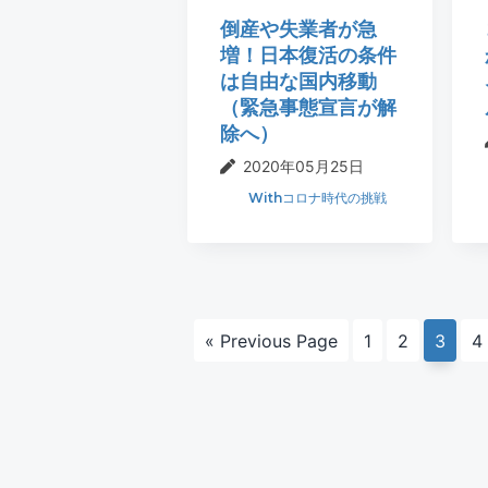
倒産や失業者が急
増！日本復活の条件
は自由な国内移動
（緊急事態宣言が解
除へ）
2020年05月25日
Withコロナ時代の挑戦
Go
ペ
ペ
ペ
ペ
«
Previous Page
1
2
3
4
to
ー
ー
ー
ー
ジ
ジ
ジ
ジ