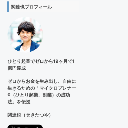
ト
関達也プロフィール
を
検
索
す
る
ひとり起業でゼロから19ヶ月で1
億円達成
ゼロからお金を生み出し、自由に
生きるための「マイクロプレナー
®（ひとり起業、副業）の成功
法」を伝授
関達也（せきたつや）