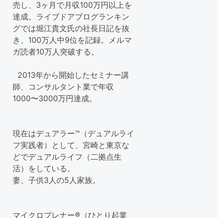
売し、3ヶ月で月収100万円以上を
達成。ライブドアブログランキン
グでは堀江貴文氏の社長日記を抜
き、100万人中9位を記録。メルマ
ガ読者10万人突破する。
2013年から開始したセミナー講
師、コンサルタント業で年収
1000〜3000万円達成。
現在はデュアラー™（デュアルライ
フ実践者）として、宮崎と東京な
どでデュアルライフ（二拠点生
活）をしている。
妻、子供3人の5人家族。
マイクロプレナー®（ひとり起業