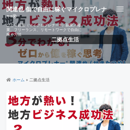
S
S
S
S
関達也 個で自由に稼ぐマイクロプレナ
Menu
k
k
k
k
ー®
i
i
i
i
p
p
p
p
ひとり起業（マイクロプレナー®）副業／複
業、フリーランス、リモートワークで自由に
t
t
t
t
稼ぐ方法
o
o
o
o
二拠点生活
p
m
p
f
r
a
r
o
i
i
i
o
m
n
m
t
a
c
a
e
r
o
r
r
ホーム
» 二拠点生活
y
n
y
n
t
s
a
e
i
v
n
d
i
t
e
g
b
a
a