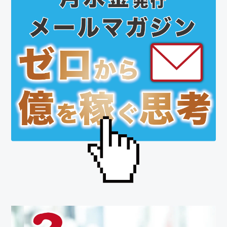
の
サ
イ
ド
バ
ー