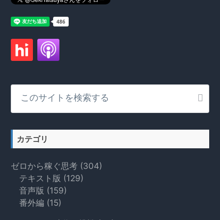
こ
の
サ
イ
ト
カテゴリ
を
検
ゼロから稼ぐ思考
(304)
索
テキスト版
(129)
す
音声版
(159)
る
番外編
(15)