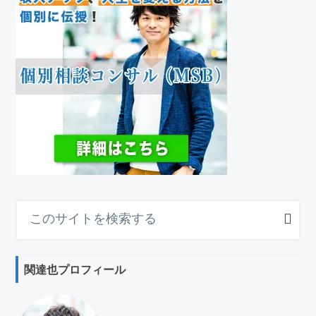
こ
の
サ
イ
関達也プロフィール
ト
を
検