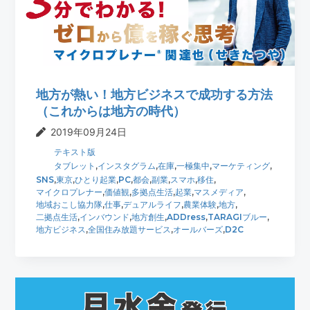
t
r
i
o
n
地方が熱い！地方ビジネスで成功する方法
（これからは地方の時代）
2019年09月24日
テキスト版
タブレット
,
インスタグラム
,
在庫
,
一極集中
,
マーケティング
,
SNS
,
東京
,
ひとり起業
,
PC
,
都会
,
副業
,
スマホ
,
移住
,
マイクロプレナー
,
価値観
,
多拠点生活
,
起業
,
マスメディア
,
地域おこし協力隊
,
仕事
,
デュアルライフ
,
農業体験
,
地方
,
二拠点生活
,
インバウンド
,
地方創生
,
ADDress
,
TARAGIブルー
,
地方ビジネス
,
全国住み放題サービス
,
オールバーズ
,
D2C
最
初