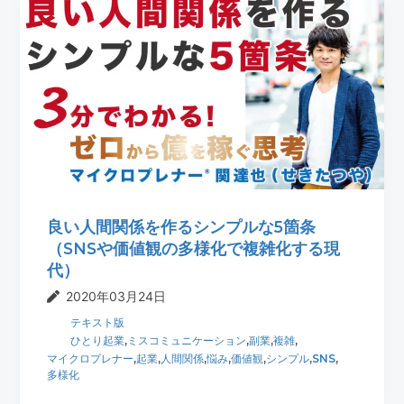
良い人間関係を作るシンプルな5箇条
（SNSや価値観の多様化で複雑化する現
代）
2020年03月24日
テキスト版
ひとり起業
,
ミスコミュニケーション
,
副業
,
複雑
,
マイクロプレナー
,
起業
,
人間関係
,
悩み
,
価値観
,
シンプル
,
SNS
,
多様化