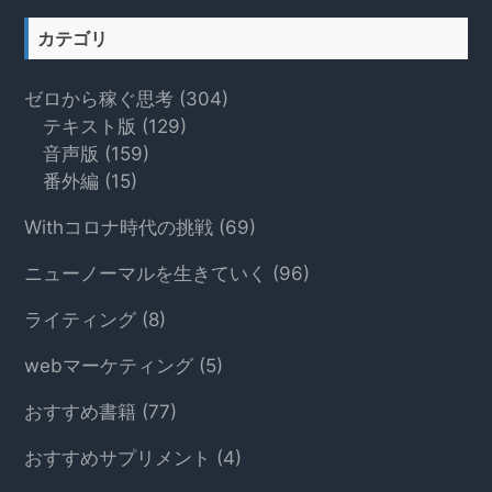
イ
ト
カテゴリ
を
検
ゼロから稼ぐ思考
(304)
索
テキスト版
(129)
す
音声版
(159)
る
番外編
(15)
Withコロナ時代の挑戦
(69)
ニューノーマルを生きていく
(96)
ライティング
(8)
webマーケティング
(5)
おすすめ書籍
(77)
おすすめサプリメント
(4)