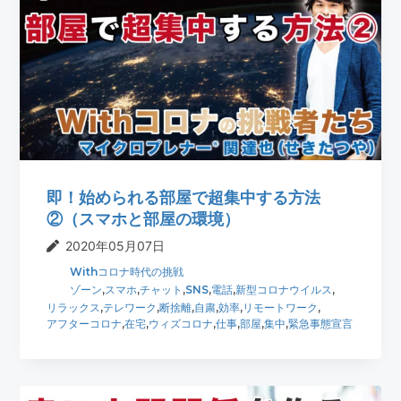
即！始められる部屋で超集中する方法
②（スマホと部屋の環境）
2020年05月07日
Withコロナ時代の挑戦
ゾーン
,
スマホ
,
チャット
,
SNS
,
電話
,
新型コロナウイルス
,
リラックス
,
テレワーク
,
断捨離
,
自粛
,
効率
,
リモートワーク
,
アフターコロナ
,
在宅
,
ウィズコロナ
,
仕事
,
部屋
,
集中
,
緊急事態宣言