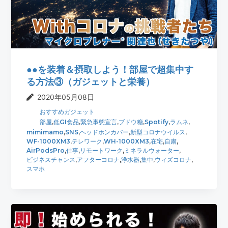
t
r
i
o
n
●●を装着＆摂取しよう！部屋で超集中す
る方法③（ガジェットと栄養）
2020年05月08日
おすすめガジェット
部屋
,
低GI食品
,
緊急事態宣言
,
ブドウ糖
,
Spotify
,
ラムネ
,
mimimamo
,
SNS
,
ヘッドホンカバー
,
新型コロナウイルス
,
WF-1000XM3
,
テレワーク
,
WH-1000XM3
,
在宅
,
自粛
,
AirPodsPro
,
仕事
,
リモートワーク
,
ミネラルウォーター
,
ビジネスチャンス
,
アフターコロナ
,
浄水器
,
集中
,
ウィズコロナ
,
スマホ