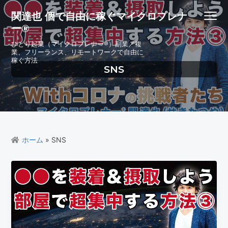
S
S
S
S
関達也 個で自由に稼ぐマイクロプレナ
Menu
k
k
k
k
ー®
i
i
i
i
p
p
p
p
ひとり起業（マイクロプレナー®）副業／複
業、フリーランス、リモートワークで自由に
t
t
t
t
稼ぐ方法
o
o
o
o
SNS
p
m
p
f
r
a
r
o
i
i
i
o
m
n
m
t
a
c
a
e
r
o
r
r
ホーム
» SNS
y
n
y
n
t
s
a
e
i
v
n
d
i
t
e
g
b
a
a