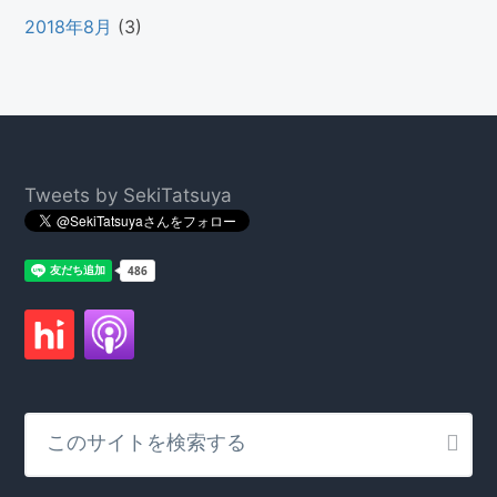
2018年8月
(3)
Footer
Tweets by SekiTatsuya
こ
の
サ