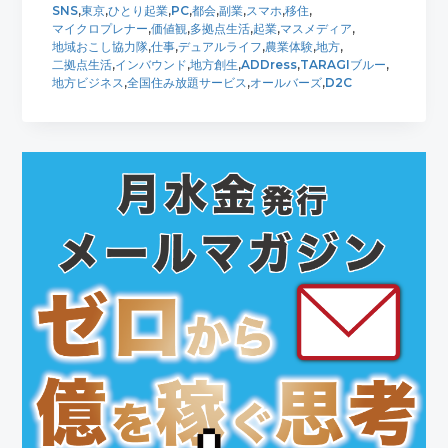
SNS
,
東京
,
ひとり起業
,
PC
,
都会
,
副業
,
スマホ
,
移住
,
マイクロプレナー
,
価値観
,
多拠点生活
,
起業
,
マスメディア
,
地域おこし協力隊
,
仕事
,
デュアルライフ
,
農業体験
,
地方
,
二拠点生活
,
インバウンド
,
地方創生
,
ADDress
,
TARAGIブルー
,
地方ビジネス
,
全国住み放題サービス
,
オールバーズ
,
D2C
最
初
の
サ
イ
ド
バ
ー