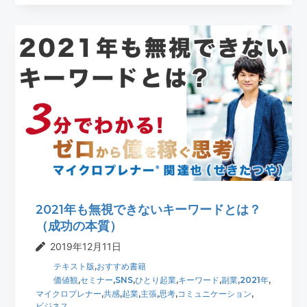
2021年も無視できないキーワードとは？
（成功の本質）
2019年12月11日
テキスト版
,
おすすめ書籍
価値観
,
セミナー
,
SNS
,
ひとり起業
,
キーワード
,
副業
,
2021年
,
マイクロプレナー
,
共感
,
起業
,
主張
,
思考
,
コミュニケーション
,
ビジネス