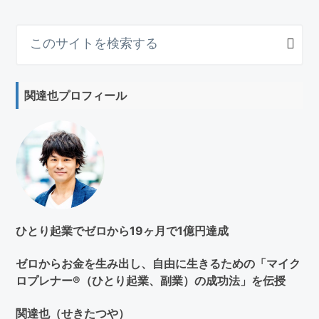
こ
の
サ
イ
関達也プロフィール
ト
を
検
索
す
る
ひとり起業でゼロから19ヶ月で1億円達成
ゼロからお金を生み出し、自由に生きるための「マイク
ロプレナー®（ひとり起業、副業）の成功法」を伝授
関達也（せきたつや）