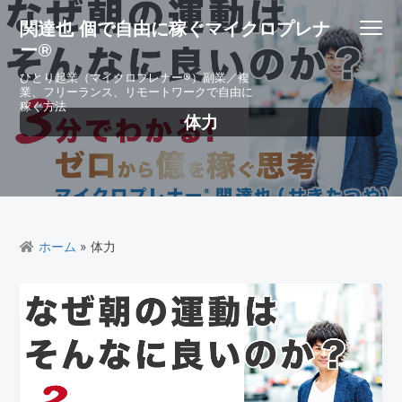
S
S
S
S
関達也 個で自由に稼ぐマイクロプレナ
Menu
k
k
k
k
ー®
i
i
i
i
p
p
p
p
ひとり起業（マイクロプレナー®）副業／複
業、フリーランス、リモートワークで自由に
t
t
t
t
稼ぐ方法
o
o
o
o
体力
p
m
p
f
r
a
r
o
i
i
i
o
m
n
m
t
a
c
a
e
r
o
r
r
ホーム
» 体力
y
n
y
n
t
s
a
e
i
v
n
d
i
t
e
g
b
a
a