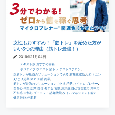
女性もおすすめ！「筋トレ」を始めた方が
いい5つの理由（筋トレ最強！）
2019年11月04日
テキスト版
,
おすすめ書籍
ポジティブ
,
ウエスト
,
筋トレ
,
テストステロン
,
超筋トレが最強のソリューションである
,
有酸素運動
,
セロトニン
,
ひとり起業
,
体力
,
加齢
,
副業
,
筋トレが最強のソリューションである
,
予防
,
マイクロプレナー
,
自尊心
,
体型
,
起業
,
自信
,
モテる
,
習慣
,
焦燥感
,
自己管理能力
,
集中力
,
不安感
,
自制心
,
ダイエット
,
認知機能
,
タイムマネジメント能力
,
健康
,
睡眠
,
体脂肪