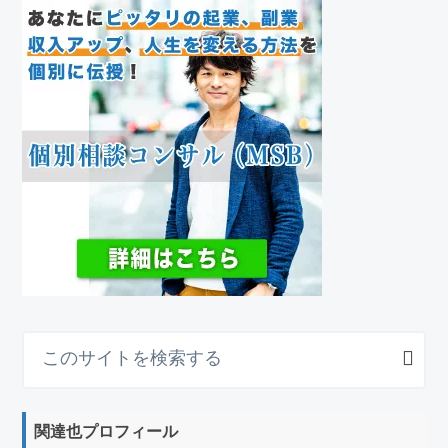
こ
の
サ
イ
関達也プロフィール
ト