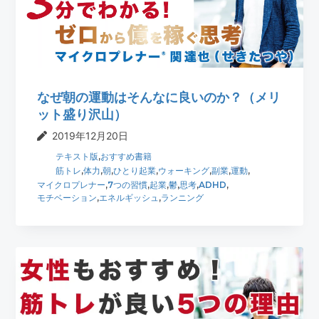
t
r
i
o
n
なぜ朝の運動はそんなに良いのか？（メリ
ット盛り沢山）
2019年12月20日
テキスト版
,
おすすめ書籍
筋トレ
,
体力
,
朝
,
ひとり起業
,
ウォーキング
,
副業
,
運動
,
マイクロプレナー
,
7つの習慣
,
起業
,
鬱
,
思考
,
ADHD
,
モチベーション
,
エネルギッシュ
,
ランニング