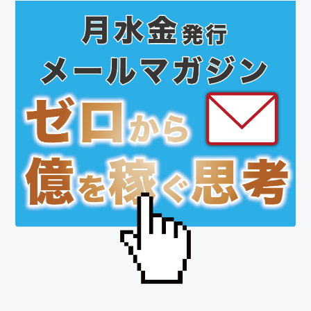
最
初
の
サ
イ
ド
バ
ー