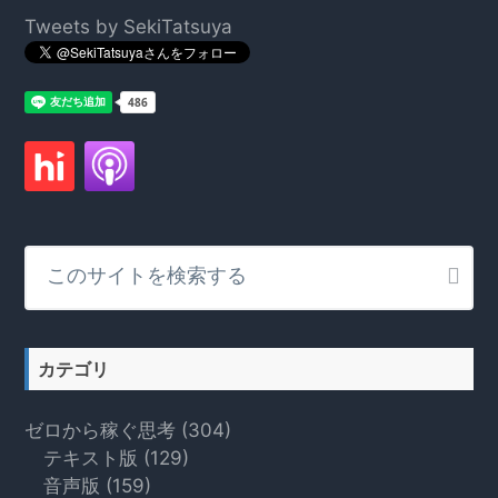
Footer
Tweets by SekiTatsuya
こ
の
サ
イ
ト
カテゴリ
を
検
ゼロから稼ぐ思考
(304)
索
テキスト版
(129)
す
音声版
(159)