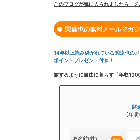
このブログが気に入られましたら「メ
関達也の無料メールマガジ
14年以上読み継がれている関達也のメ
ポイントプレゼント付き！
旅するように自由に暮らす「年収100
関
【年収
お名前(姓)
必須