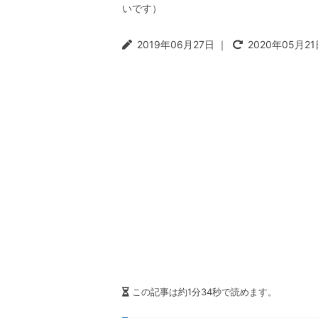
いです）
t
r
i
2019年06月27日
｜
2020年05月21
o
n
この記事は約1分34秒で読めます。