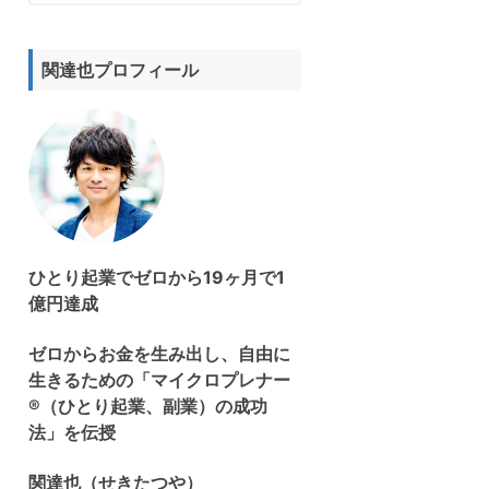
サ
イ
ト
関達也プロフィール
を
検
索
す
る
ひとり起業でゼロから19ヶ月で1
億円達成
ゼロからお金を生み出し、自由に
生きるための「マイクロプレナー
®（ひとり起業、副業）の成功
法」を伝授
関達也（せきたつや）