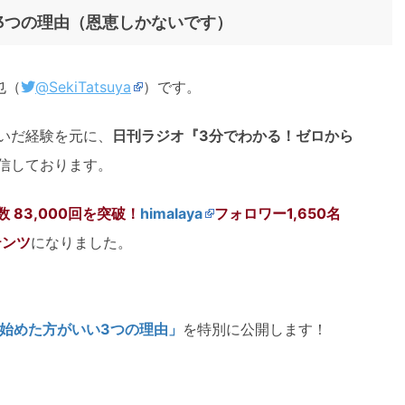
3つの理由（恩恵しかないです）
也（
@SekiTatsuya
）です。
いだ経験を元に、
日刊ラジオ
『3分でわかる！ゼロから
信しております。
 83,000回を突破！
himalaya
フォロワー1,650名
テンツ
になりました。
始めた方がいい3つの理由」
を特別に公開します！