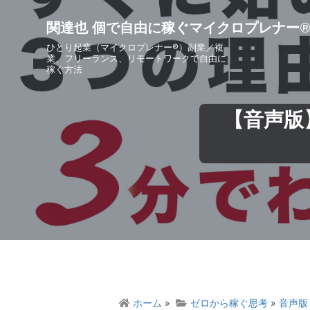
S
S
S
S
k
k
k
k
関達也 個で自由に稼ぐマイクロプレナー
i
i
i
i
ひとり起業（マイクロプレナー®）副業／複
p
p
p
p
業、フリーランス、リモートワークで自由に
稼ぐ方法
t
t
t
t
o
o
o
o
p
m
p
f
【音声版
r
a
r
o
i
i
i
o
m
n
m
t
a
c
a
e
r
o
r
r
y
n
y
n
t
s
a
e
i
v
n
d
i
t
e
g
b
ホーム
»
ゼロから稼ぐ思考
»
音声版
a
a