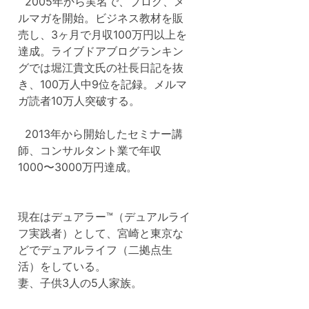
2005年から実名で、ブログ、メ
ルマガを開始。ビジネス教材を販
売し、3ヶ月で月収100万円以上を
達成。ライブドアブログランキン
グでは堀江貴文氏の社長日記を抜
き、100万人中9位を記録。メルマ
ガ読者10万人突破する。
2013年から開始したセミナー講
師、コンサルタント業で年収
1000〜3000万円達成。
現在はデュアラー™（デュアルライ
フ実践者）として、宮崎と東京な
どでデュアルライフ（二拠点生
活）をしている。
妻、子供3人の5人家族。