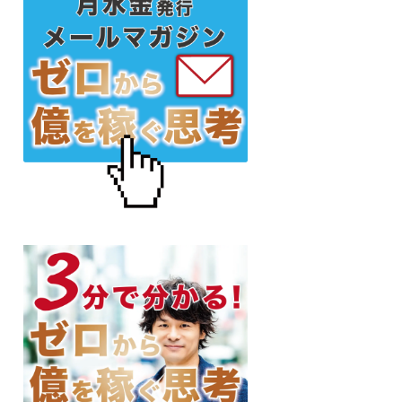
初
の
サ
イ
ド
バ
ー