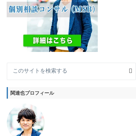
こ
の
サ
イ
関達也プロフィール
ト
を
検
索
す
る