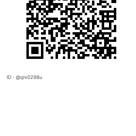
ID :
@q
iv0298u