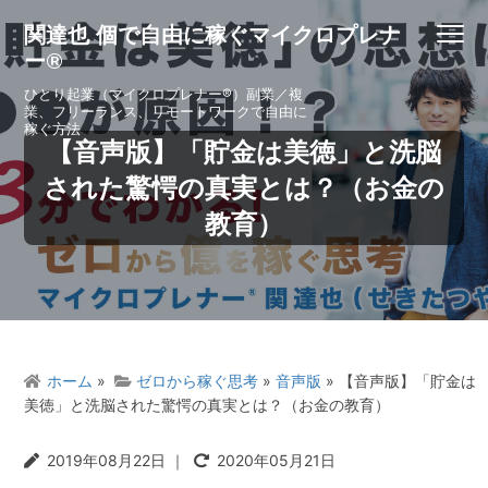
S
S
S
S
関達也 個で自由に稼ぐマイクロプレナ
Menu
k
k
k
k
ー®
i
i
i
i
p
p
p
p
ひとり起業（マイクロプレナー®）副業／複
業、フリーランス、リモートワークで自由に
t
t
t
t
稼ぐ方法
o
o
o
o
【音声版】「貯金は美徳」と洗脳
p
m
p
f
された驚愕の真実とは？（お金の
r
a
r
o
教育）
i
i
i
o
m
n
m
t
a
c
a
e
r
o
r
r
y
n
y
n
t
s
a
e
i
ホーム
»
ゼロから稼ぐ思考
»
音声版
» 【音声版】「貯金は
v
n
d
美徳」と洗脳された驚愕の真実とは？（お金の教育）
i
t
e
g
b
2019年08月22日
｜
2020年05月21日
a
a