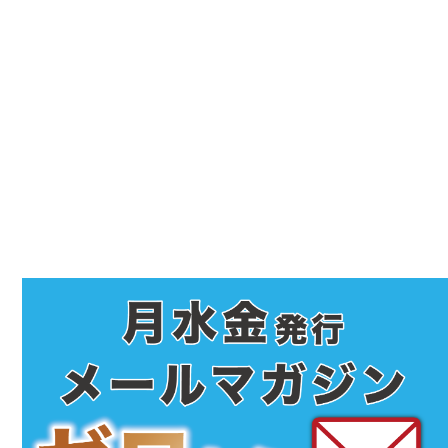
最
初
の
サ
イ
ド
バ