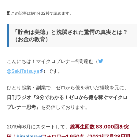
この記事は約1分32秒で読めます。
「貯金は美徳」と洗脳された驚愕の真実とは？
（お金の教育）
こんにちは！マイクロプレナー®関達也（
@SekiTatsuya
）です。
ひとり起業・副業で、ゼロから億を稼いだ経験を元に、
日刊ラジオ
『3分でわかる！ゼロから億を稼ぐマイクロ
プレナー思考』
を発信しております。
2019年6月にスタートして、
総再生回数 83,000回を突
破！
himalaya
フォロワー1,650名（2021年7月28日現