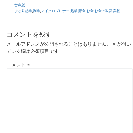
音声版
ひとり起業
,
副業
,
マイクロプレナー
,
起業
,
貯金
,
お金
,
お金の教育
,
美徳
Reader
Interactions
コメントを残す
メールアドレスが公開されることはありません。
※
が付い
ている欄は必須項目です
コメント
※