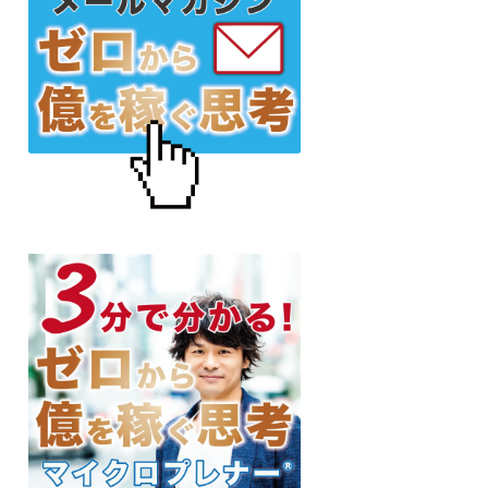
サ
イ
ド
バ
ー