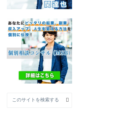
こ
の
サ
イ