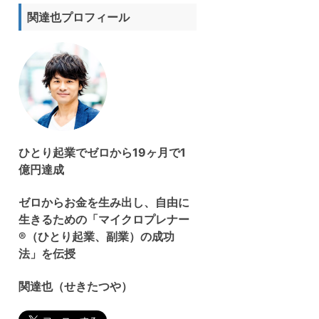
ト
関達也プロフィール
を
検
索
す
る
ひとり起業でゼロから19ヶ月で1
億円達成
ゼロからお金を生み出し、自由に
生きるための「マイクロプレナー
®（ひとり起業、副業）の成功
法」を伝授
関達也（せきたつや）