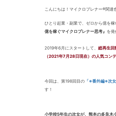
こんにちは！マイクロプレナー®関達
ひとり起業・副業で、ゼロから億を稼
億を稼ぐマイクロプレナー思考』
を発
2019年6月にスタートして、
総再生回数
（2021年7月28日現在）の人気コン
今回は、第198回目の
「※番外編※次
す！
小学校5年生の次女が、熊本の多良木