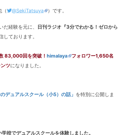
也（
@SekiTatsuya
）です。
いだ経験を元に、
日刊ラジオ
『3分でわかる！ゼロから
信しております。
 83,000回を突破！
himalaya
フォロワー1,650名
テンツ
になりました。
女のデュアルスクール（小5）の話」
を特別に公開しま
小学校でデュアルスクールを体験しました。