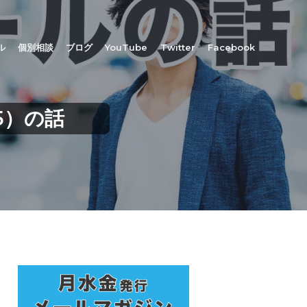
ル
個別相談
ブログ
YouTube
Twitter
Facebook
5）の話
最
初
の