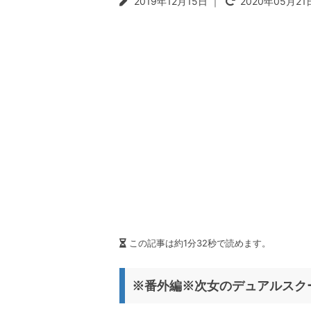
2019年12月15日
｜
2020年05月21
t
r
i
o
n
この記事は約1分32秒で読めます。
※番外編※次女のデュアルスク