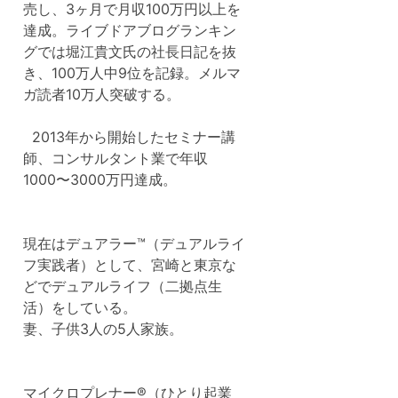
売し、3ヶ月で月収100万円以上を
達成。ライブドアブログランキン
グでは堀江貴文氏の社長日記を抜
き、100万人中9位を記録。メルマ
ガ読者10万人突破する。
2013年から開始したセミナー講
師、コンサルタント業で年収
1000〜3000万円達成。
現在はデュアラー™（デュアルライ
フ実践者）として、宮崎と東京な
どでデュアルライフ（二拠点生
活）をしている。
妻、子供3人の5人家族。
マイクロプレナー®（ひとり起業