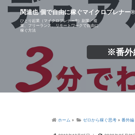
S
S
S
S
k
k
k
k
関達也 個で自由に稼ぐマイクロプレナー
i
i
i
i
ひとり起業（マイクロプレナー®）副業／複
p
p
p
p
業、フリーランス、リモートワークで自由に
稼ぐ方法
t
t
t
t
o
o
o
o
p
m
p
f
※番外
r
a
r
o
i
i
i
o
m
n
m
t
a
c
a
e
r
o
r
r
y
n
y
n
t
s
a
e
i
v
n
d
i
t
e
ホーム
»
ゼロから稼ぐ思考
»
番外編
g
b
a
a