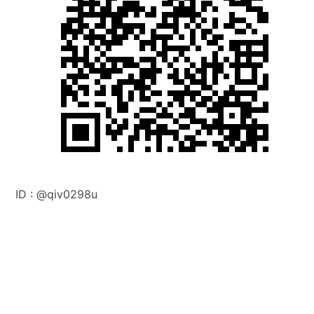
ID :
@q
iv0298u