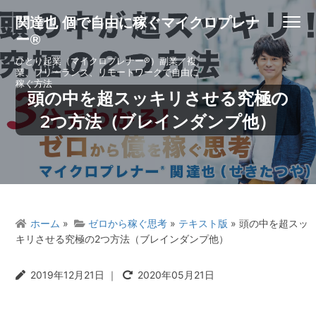
S
S
S
S
関達也 個で自由に稼ぐマイクロプレナ
Menu
k
k
k
k
ー®
i
i
i
i
p
p
p
p
ひとり起業（マイクロプレナー®）副業／複
業、フリーランス、リモートワークで自由に
t
t
t
t
稼ぐ方法
o
o
o
o
頭の中を超スッキリさせる究極の
p
m
p
f
2つ方法（ブレインダンプ他）
r
a
r
o
i
i
i
o
m
n
m
t
a
c
a
e
r
o
r
r
y
n
y
ホーム
»
ゼロから稼ぐ思考
»
テキスト版
» 頭の中を超スッ
n
t
s
キリさせる究極の2つ方法（ブレインダンプ他）
a
e
i
v
n
d
2019年12月21日
｜
2020年05月21日
i
t
e
g
b
a
a