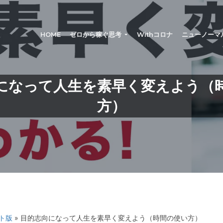
®
HOME
ゼロから稼ぐ思考
Withコロナ
ニューノーマ
になって人生を素早く変えよう（
方）
ト版
» 目的志向になって人生を素早く変えよう（時間の使い方）