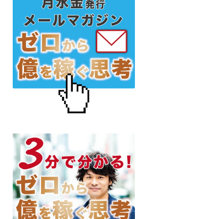
初
の
サ
イ
ド
バ
ー