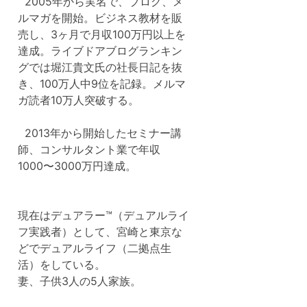
2005年から実名で、ブログ、メ
ルマガを開始。ビジネス教材を販
売し、3ヶ月で月収100万円以上を
達成。ライブドアブログランキン
グでは堀江貴文氏の社長日記を抜
き、100万人中9位を記録。メルマ
ガ読者10万人突破する。
2013年から開始したセミナー講
師、コンサルタント業で年収
1000〜3000万円達成。
現在はデュアラー™（デュアルライ
フ実践者）として、宮崎と東京な
どでデュアルライフ（二拠点生
活）をしている。
妻、子供3人の5人家族。