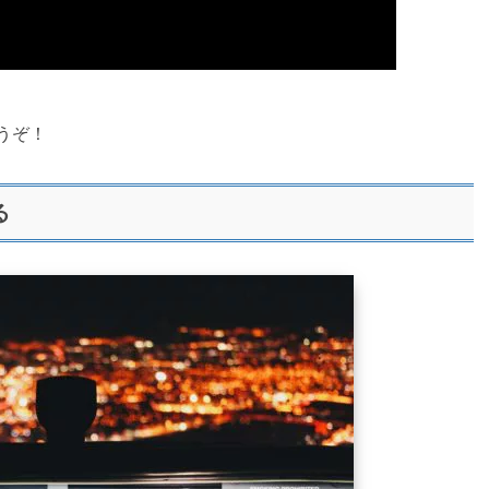
うぞ！
る