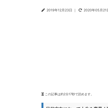
t
r
2019年12月23日
｜
2020年05月21
i
o
n
この記事は約2分17秒で読めます。