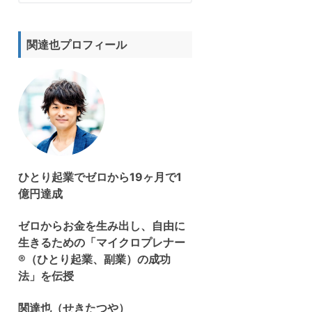
サ
イ
ト
関達也プロフィール
を
検
索
す
る
ひとり起業でゼロから19ヶ月で1
億円達成
ゼロからお金を生み出し、自由に
生きるための「マイクロプレナー
®（ひとり起業、副業）の成功
法」を伝授
関達也（せきたつや）