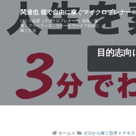
S
S
S
S
k
k
k
k
関達也 個で自由に稼ぐマイクロプレナー
i
i
i
i
ひとり起業（マイクロプレナー®）副業／複
p
p
p
p
業、フリーランス、リモートワークで自由に
稼ぐ方法
t
t
t
t
o
o
o
o
p
m
p
f
目的志向
r
a
r
o
i
i
i
o
m
n
m
t
a
c
a
e
r
o
r
r
y
n
y
n
t
s
a
e
i
v
n
d
i
t
e
g
b
ホーム
»
ゼロから稼ぐ思考
»
テキス
a
a