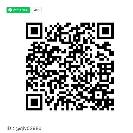
ID :
@q
iv0298u