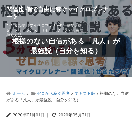
S
S
S
S
関達也 個で自由に稼ぐマイクロプレナ
Menu
k
k
k
k
ー®
i
i
i
i
p
p
p
p
ひとり起業（マイクロプレナー®）副業／複
業、フリーランス、リモートワークで自由に
t
t
t
t
稼ぐ方法
o
o
o
o
根拠のない自信がある「凡人」が
p
m
p
f
最強説（自分を知る）
r
a
r
o
i
i
i
o
m
n
m
t
a
c
a
e
r
o
r
r
y
n
y
ホーム
»
ゼロから稼ぐ思考
»
テキスト版
» 根拠のない自信
n
t
s
がある「凡人」が最強説（自分を知る）
a
e
i
v
n
d
2020年01月01日
｜
2020年05月21日
i
t
e
g
b
a
a