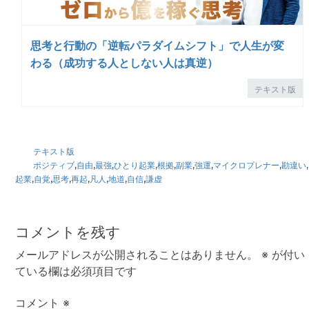
思考と行動の「逆転パラダイムシフト」で人生が変
わる（成功する人としない人は真逆）
テキスト版
テキスト版
ポジティブ
,
自由
,
最強
,
ひとり起業
,
根拠
,
副業
,
強運
,
マイクロプレナー
,
勘違い
,
起業
,
自覚
,
思考
,
再起
,
凡人
,
地道
,
自信
,
謙虚
Reader
Interactions
コメントを残す
メールアドレスが公開されることはありません。
※
が付い
ている欄は必須項目です
コメント
※