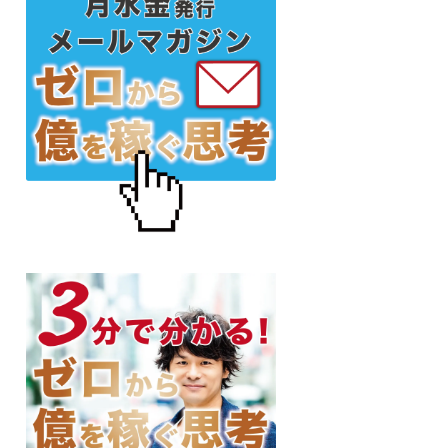
初
の
サ
イ
ド
バ
ー