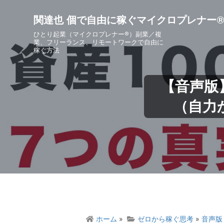
S
S
S
S
k
k
k
k
関達也 個で自由に稼ぐマイクロプレナー
i
i
i
i
ひとり起業（マイクロプレナー®）副業／複
p
p
p
p
業、フリーランス、リモートワークで自由に
稼ぐ方法
t
t
t
t
o
o
o
o
p
m
p
f
【音声版
r
a
r
o
i
i
i
o
（自力
m
n
m
t
a
c
a
e
r
o
r
r
y
n
y
n
t
s
a
e
i
v
n
d
i
t
e
g
b
ホーム
»
ゼロから稼ぐ思考
»
音声版
a
a