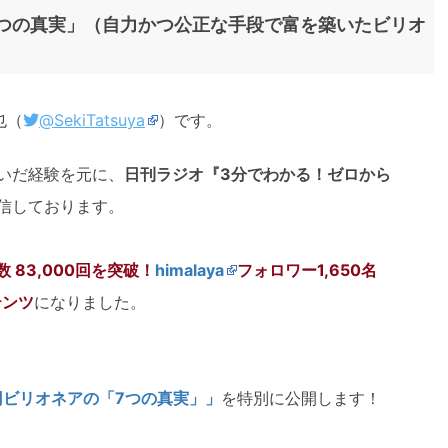
7つの真実」（自力かつ公正な手段で富を築いたビリオ
也（
@SekiTatsuya
）です。
いだ経験を元に、
日刊ラジオ
『3分でわかる！ゼロから
信しております。
 83,000回を突破！
himalaya
フォロワー1,650名
テンツ
になりました。
円ビリオネアの「7つの真実」」
を特別に公開します！