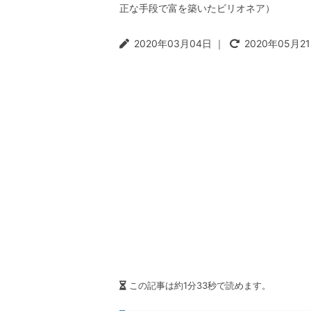
正な手段で富を築いたビリオネア）
t
r
i
2020年03月04日
｜
2020年05月2
o
n
この記事は約1分33秒で読めます。