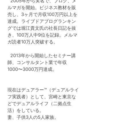
2005年から実名で、ブログ、メ
ルマガを開始。ビジネス教材を販
売し、3ヶ月で月収100万円以上を
達成。ライブドアブログランキン
グでは堀江貴文氏の社長日記を抜
き、100万人中9位を記録。メルマ
ガ読者10万人突破する。
2013年から開始したセミナー講
師、コンサルタント業で年収
1000〜3000万円達成。
現在はデュアラー™（デュアルライ
フ実践者）として、宮崎と東京な
どでデュアルライフ（二拠点生
活）をしている。
妻、子供3人の5人家族。