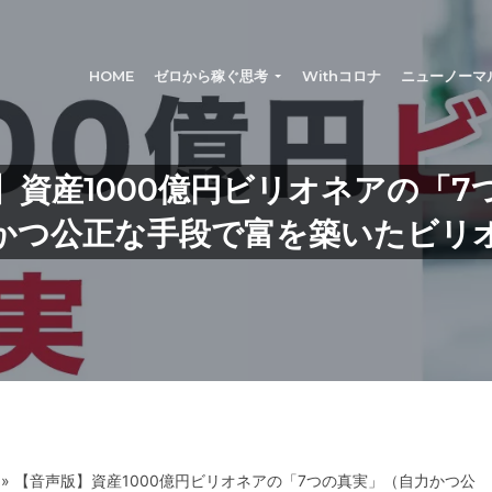
®
HOME
ゼロから稼ぐ思考
Withコロナ
ニューノーマ
】資産1000億円ビリオネアの「7
かつ公正な手段で富を築いたビリ
» 【音声版】資産1000億円ビリオネアの「7つの真実」（自力かつ公