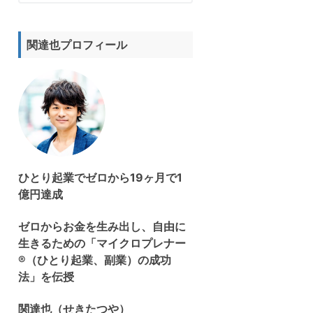
サ
イ
ト
関達也プロフィール
を
検
索
す
る
ひとり起業でゼロから19ヶ月で1
億円達成
ゼロからお金を生み出し、自由に
生きるための「マイクロプレナー
®（ひとり起業、副業）の成功
法」を伝授
関達也（せきたつや）