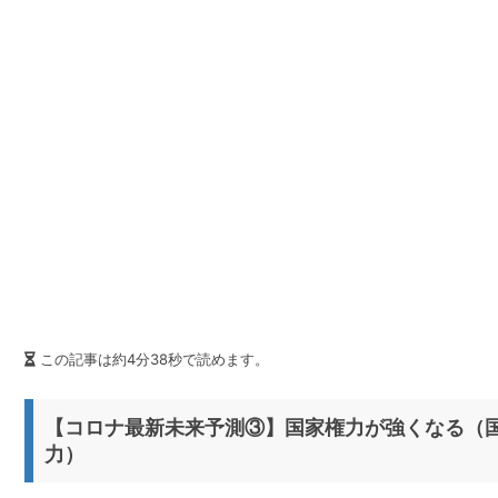
t
r
i
o
n
この記事は約4分38秒で読めます。
【コロナ最新未来予測③】国家権力が強くなる（
力）