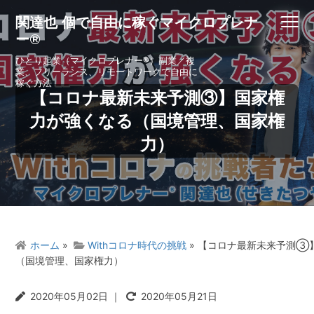
S
S
S
S
関達也 個で自由に稼ぐマイクロプレナ
Menu
k
k
k
k
ー®
i
i
i
i
p
p
p
p
ひとり起業（マイクロプレナー®）副業／複
業、フリーランス、リモートワークで自由に
t
t
t
t
稼ぐ方法
o
o
o
o
【コロナ最新未来予測③】国家権
p
m
p
f
力が強くなる（国境管理、国家権
r
a
r
o
力）
i
i
i
o
m
n
m
t
a
c
a
e
r
o
r
r
y
n
y
n
t
s
a
e
i
ホーム
»
Withコロナ時代の挑戦
» 【コロナ最新未来予測③
v
n
d
（国境管理、国家権力）
i
t
e
g
b
2020年05月02日
｜
2020年05月21日
a
a