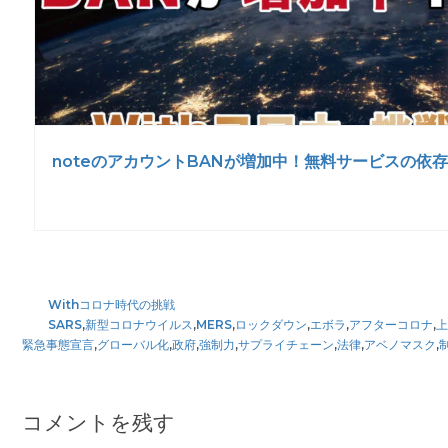
noteのアカウントBANが増加中！無料サービスの依
Withコロナ時代の挑戦
SARS
,
新型コロナウイルス
,
MERS
,
ロックダウン
,
エボラ
,
アフターコロナ
,
緊急事態宣言
,
グローバル化
,
政府
,
強制力
,
サプライチェーン
,
法律
,
アベノマスク
,
Reader
Interactions
コメントを残す