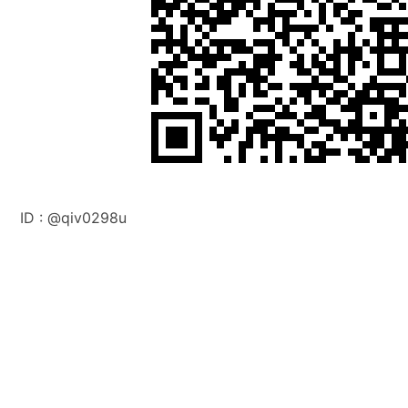
ID :
@q
iv0298u