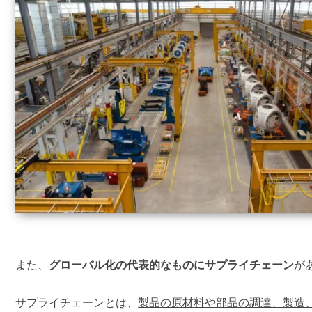
また、
グローバル化の代表的なものにサプライチェーン
が
サプライチェーンとは、
製品の原材料や部品の調達、製造