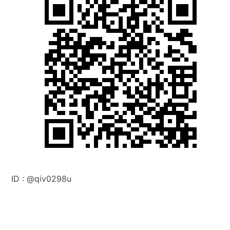
ID :
@q
iv0298u