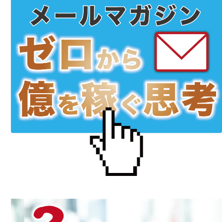
サ
イ
ド
バ
ー