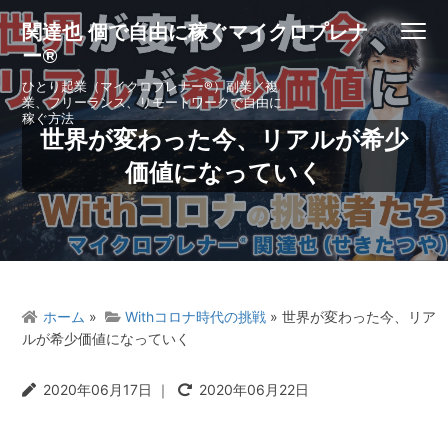
S
S
S
S
関達也 個で自由に稼ぐマイクロプレナ
Menu
k
k
k
k
ー®
i
i
i
i
p
p
p
p
ひとり起業（マイクロプレナー®）副業／複
業、フリーランス、リモートワークで自由に
t
t
t
t
稼ぐ方法
o
o
o
o
世界が変わった今、リアルが希少
p
m
p
f
価値になっていく
r
a
r
o
i
i
i
o
m
n
m
t
a
c
a
e
r
o
r
r
y
n
y
ホーム
»
Withコロナ時代の挑戦
» 世界が変わった今、リア
n
t
s
ルが希少価値になっていく
a
e
i
v
n
d
2020年06月17日
｜
2020年06月22日
i
t
e
g
b
a
a