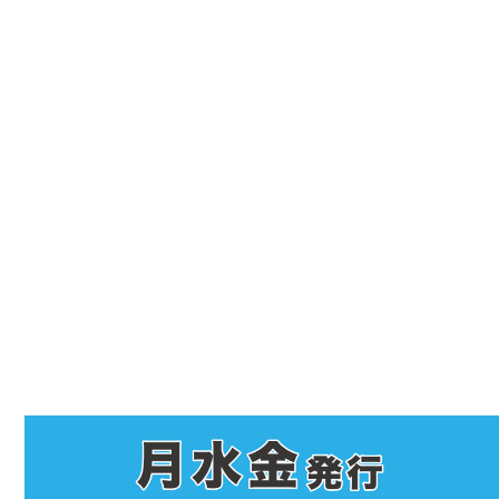
最
初
の