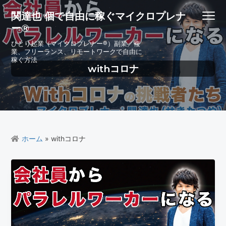
S
S
S
S
関達也 個で自由に稼ぐマイクロプレナ
Menu
k
k
k
k
ー®
i
i
i
i
p
p
p
p
ひとり起業（マイクロプレナー®）副業／複
業、フリーランス、リモートワークで自由に
t
t
t
t
稼ぐ方法
o
o
o
o
withコロナ
p
m
p
f
r
a
r
o
i
i
i
o
m
n
m
t
a
c
a
e
r
o
r
r
ホーム
» withコロナ
y
n
y
n
t
s
a
e
i
v
n
d
i
t
e
g
b
a
a