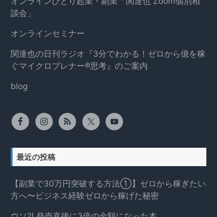
オンラインひとり起業・副業「関達也 Zoom個別相
談会」
オンラインセミナー
関達也の日刊ラジオ『3分でわかる！ゼロから億を稼
ぐマイクロプレナー®思考』のご案内
blog
最近の投稿
【副業で30万円突破する方法①】ゼロから稼ぎたい
方へ〜ビジネス経験ゼロから稼げた秘密
ウソ?! 発売直後に3倍の金額になった本