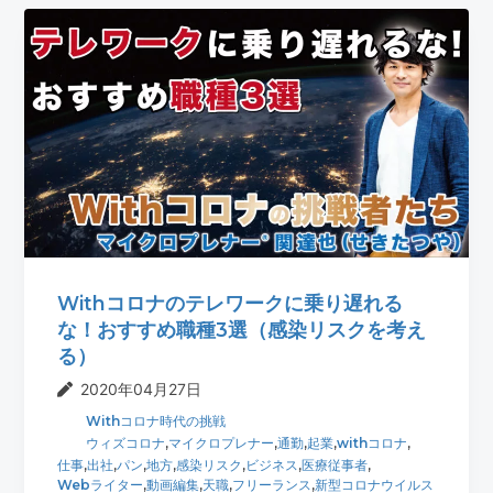
Withコロナのテレワークに乗り遅れる
な！おすすめ職種3選（感染リスクを考え
る）
2020年04月27日
Withコロナ時代の挑戦
ウィズコロナ
,
マイクロプレナー
,
通勤
,
起業
,
withコロナ
,
仕事
,
出社
,
パン
,
地方
,
感染リスク
,
ビジネス
,
医療従事者
,
Webライター
,
動画編集
,
天職
,
フリーランス
,
新型コロナウイルス