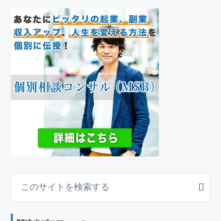
こ
の
サ
イ