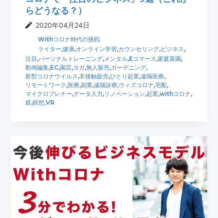
らどうなる？）
2020年04月24日
Withコロナ時代の挑戦
ライター
,
健康
,
オンライン学習
,
カウンセリング
,
ビジネス
,
注目
,
パーソナルトレーニング
,
メンタル
,
Eコマース
,
家庭菜園
,
動画編集
,
EC
,
園芸
,
ヨガ
,
無人販売
,
ガーデニング
,
新型コロナウイルス
,
非接触販売
,
ひとり起業
,
遠隔医療
,
リモートワーク
,
医療
,
副業
,
遠隔診療
,
ウィズコロナ
,
宅配
,
マイクロプレナー
,
データ入力
,
リノベーション
,
起業
,
withコロナ
,
庭
,
瞑想
,
VR