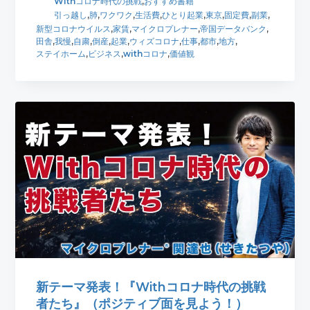
Withコロナ時代の挑戦
,
おすすめ書籍
引っ越し
,
肺
,
ワクワク
,
生活費
,
ひとり起業
,
東京
,
固定費
,
副業
,
新型コロナウイルス
,
家賃
,
マイクロプレナー
,
帝国データバンク
,
田舎
,
我慢
,
自粛
,
倒産
,
起業
,
ウィズコロナ
,
仕事
,
都市
,
地方
,
ステイホーム
,
ビジネス
,
withコロナ
,
価値観
新テーマ発表！『Withコロナ時代の挑戦
者たち』（ポジティブ面を見よう！）