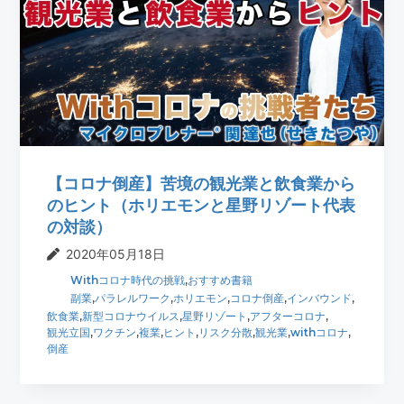
【コロナ倒産】苦境の観光業と飲食業から
のヒント（ホリエモンと星野リゾート代表
の対談）
2020年05月18日
Withコロナ時代の挑戦
,
おすすめ書籍
副業
,
パラレルワーク
,
ホリエモン
,
コロナ倒産
,
インバウンド
,
飲食業
,
新型コロナウイルス
,
星野リゾート
,
アフターコロナ
,
観光立国
,
ワクチン
,
複業
,
ヒント
,
リスク分散
,
観光業
,
withコロナ
,
倒産