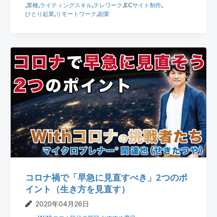
,
業種
,
ライティングスキル
,
テレワーク
,
ECサイト制作
,
ひとり起業
,
リモートワーク
,
副業
コロナ禍で「早急に見直すべき」2つのポ
イント（生き方を見直す）
2020年04月26日