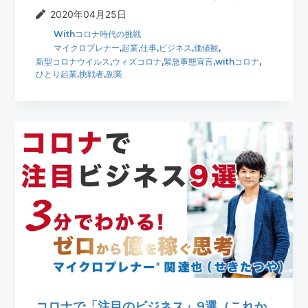
2020年04月25日
Withコロナ時代の挑戦
マイクロプレナー
,
起業
,
仕事
,
ビジネス
,
価値観
,
新型コロナウイルス
,
ウィズコロナ
,
緊急事態宣言
,
withコロナ
,
ひとり起業
,
挑戦者
,
副業
コロナで「注目のビジネス」9選（これか