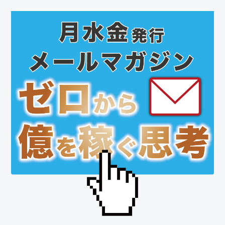
ジ
ジ
ジ
最
初
の
サ
イ
ド
バ
ー