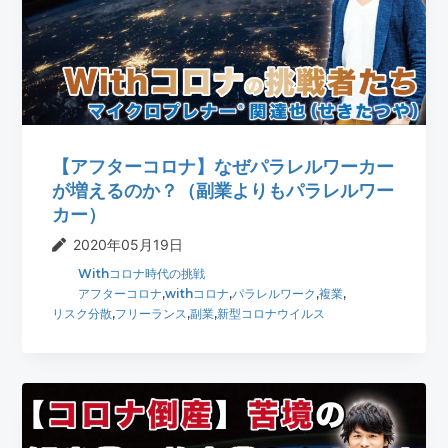
【アフターコロナ】なぜパラレルワーカー
が増えるのか？（副業よりもパラレルワー
カー）
2020年05月19日
Withコロナ時代の挑戦
アフターコロナ
,
withコロナ
,
パラレルワーク
,
複業
,
リスク分散
,
フリーランス
,
副業
,
新型コロナウイルス