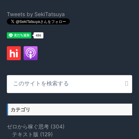
Footer
Tweets by SekiTatsuya
こ
の
サ
イ
ト
カテゴリ
を
検
ゼロから稼ぐ思考
(304)
索
テキスト版
(129)