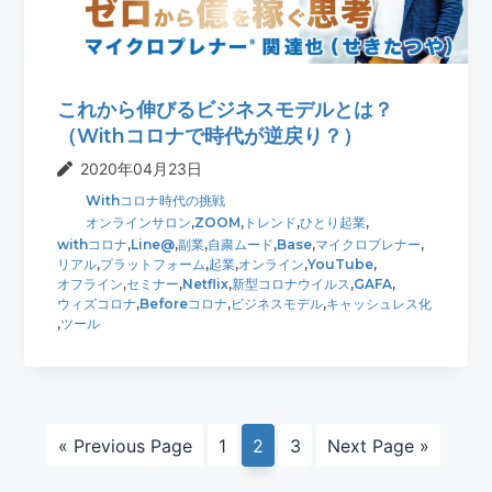
これから伸びるビジネスモデルとは？
（Withコロナで時代が逆戻り？）
2020年04月23日
Withコロナ時代の挑戦
オンラインサロン
,
ZOOM
,
トレンド
,
ひとり起業
,
withコロナ
,
Line@
,
副業
,
自粛ムード
,
Base
,
マイクロプレナー
,
リアル
,
プラットフォーム
,
起業
,
オンライン
,
YouTube
,
オフライン
,
セミナー
,
Netflix
,
新型コロナウイルス
,
GAFA
,
ウィズコロナ
,
Beforeコロナ
,
ビジネスモデル
,
キャッシュレス化
,
ツール
Go
ペ
ペ
ペ
Go
«
Previous Page
1
2
3
Next Page »
to
ー
ー
ー
to