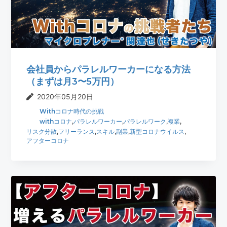
t
r
i
o
n
会社員からパラレルワーカーになる方法
（まずは月3〜5万円）
2020年05月20日
Withコロナ時代の挑戦
withコロナ
,
パラレルワーカー
,
パラレルワーク
,
複業
,
リスク分散
,
フリーランス
,
スキル
,
副業
,
新型コロナウイルス
,
アフターコロナ